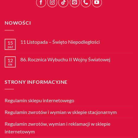
NOWOŚCI
11 Listopada – Święto Niepodległości
15
paź
Brak
komentarzy
do
86. Rocznica Wybuchu II Wojny Światowej
12
11
Listopada
sie
Brak
–
komentarzy
Święto
do
Niepodległości
86.
STRONY INFORMACYJNE
Rocznica
Wybuchu
II
Wojny
Światowej
Regulamin sklepu internetowego
Regulamin zwrotów i wymian w sklepie stacjonarnym
Regulamin zwrotów, wymian i reklamacji w sklepie
internetowym