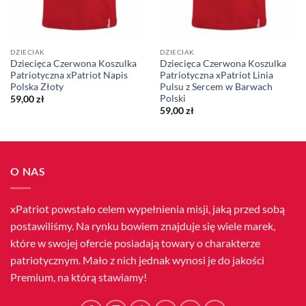
DZIECIAK
DZIECIAK
Dziecięca Czerwona Koszulka
Dziecięca Czerwona Koszulka
Patriotyczna xPatriot Napis
Patriotyczna xPatriot Linia
Polska Złoty
Pulsu z Sercem w Barwach
Polski
59,00
zł
59,00
zł
O NAS
xPatriot powstało celem wypełnienia misji, jaką przed sobą
postawiliśmy. Na rynku bowiem znajduje się wiele marek,
które w swojej ofercie posiadają towary o charakterze
patriotycznym. Mało z nich jednak wynosi je do jakości
Premium, na którą stawiamy!