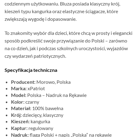
codziennym użytkowaniu. Bluza posiada klasyczny krój,
kieszeń typu kangurka oraz elastyczne ściągacze, które
zwiększają wygodę i dopasowanie.
To znakomity wybór dla dzieci, które chcą w prosty i elegancki
sposób podkreślić swoje przywiązanie do Polski – zarówno
na co dzień, jak i podczas szkolnych uroczystości, wyjazdów
czy wydarzeń patriotycznych.
Specyfikacja techniczna
Producent:
Morowo, Polska
Marka:
xPatriot
Model:
Polska – Nadruk na Rękawie
Kolor:
czarny
Materiał:
100% bawełna
Krój:
dziecięcy, klasyczny
Kieszeń:
kangurka
Kaptur:
regulowany
Nadruk:
flaga Polski + napis „Polska” na rękawie