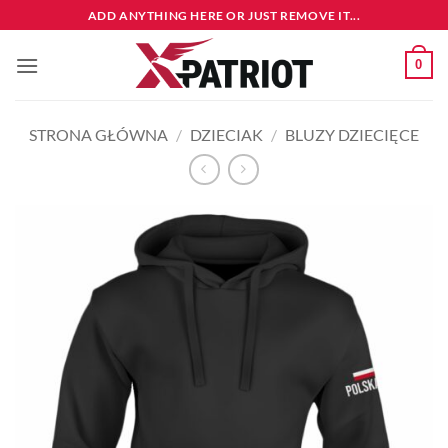
Przewiń
ADD ANYTHING HERE OR JUST REMOVE IT...
do
zawartości
0
STRONA GŁÓWNA
/
DZIECIAK
/
BLUZY DZIECIĘCE