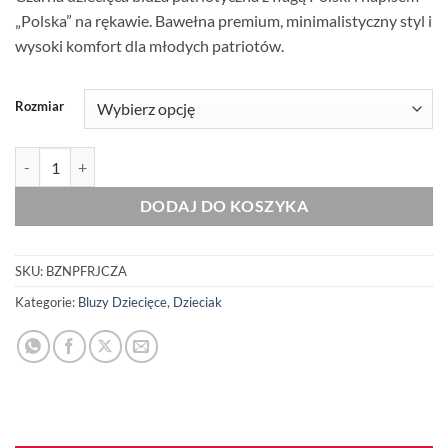
„Polska” na rękawie. Bawełna premium, minimalistyczny styl i
wysoki komfort dla młodych patriotów.
Rozmiar
ilość Dziecięca Bluza Patriotyczna xPatriot Polska Flaga Rękaw Czar
DODAJ DO KOSZYKA
SKU:
BZNPFRJCZA
Kategorie:
Bluzy Dziecięce
,
Dzieciak