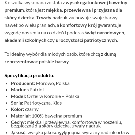
Koszulka wykonana została z
wysokogatunkowej bawełny
premium
, która jest
miękka, przewiewna i przyjazna dla
skóry dziecka
.
Trwały nadruk
zachowuje swoje barwy
nawet po wielu praniach, a
komfortowy krój
gwarantuje
wygodę noszenia na co dzień i podczas
świąt narodowych,
akademii szkolnych czy uroczystości patriotycznych
.
To idealny wybór dla młodych osób, które chcą
z dumą
reprezentować polskie barwy
.
Specyfikacja produktu:
Producent:
Morowo, Polska
Marka:
xPatriot
Model:
Orzeł w Koronie – Polska
Seria:
Patriotyczna, Kids
Kolor:
czarny
Materiał:
100% bawełna premium
Cechy:
miękka i przewiewna, komfortowa w noszeniu,
bezpieczna dla skóry dziecka, trwały nadruk
Jakość:
wysoka jakość wykonania, wyraźny nadruk orła w