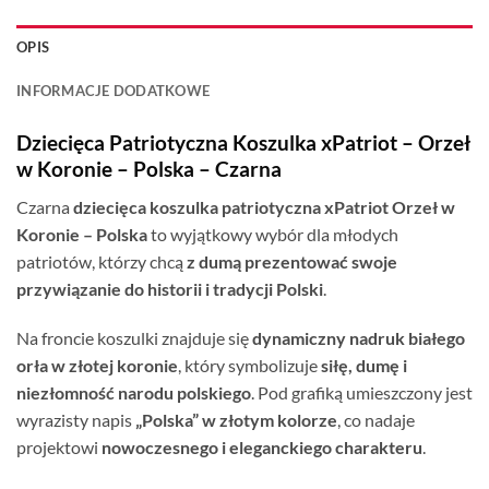
OPIS
INFORMACJE DODATKOWE
Dziecięca Patriotyczna Koszulka xPatriot – Orzeł
w Koronie – Polska – Czarna
Czarna
dziecięca koszulka patriotyczna xPatriot Orzeł w
Koronie – Polska
to wyjątkowy wybór dla młodych
patriotów, którzy chcą
z dumą prezentować swoje
przywiązanie do historii i tradycji Polski
.
Na froncie koszulki znajduje się
dynamiczny nadruk białego
orła w złotej koronie
, który symbolizuje
siłę, dumę i
niezłomność narodu polskiego
. Pod grafiką umieszczony jest
wyrazisty napis
„Polska” w złotym kolorze
, co nadaje
projektowi
nowoczesnego i eleganckiego charakteru
.