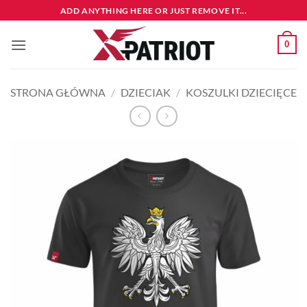
Przewiń
ADD ANYTHING HERE OR JUST REMOVE IT...
do
zawartości
0
STRONA GŁÓWNA
/
DZIECIAK
/
KOSZULKI DZIECIĘCE