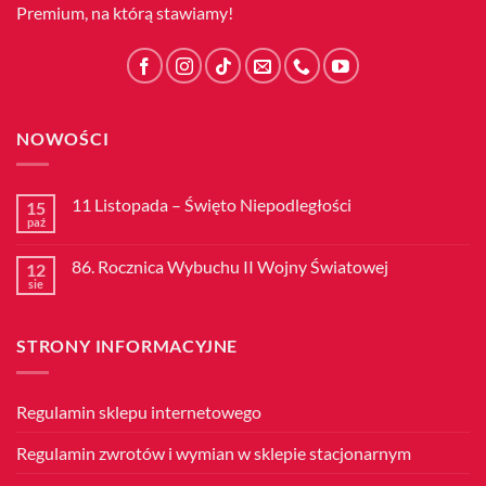
Premium, na którą stawiamy!
NOWOŚCI
11 Listopada – Święto Niepodległości
15
paź
Brak
komentarzy
do
86. Rocznica Wybuchu II Wojny Światowej
12
11
Listopada
sie
Brak
–
komentarzy
Święto
do
Niepodległości
86.
STRONY INFORMACYJNE
Rocznica
Wybuchu
II
Wojny
Światowej
Regulamin sklepu internetowego
Regulamin zwrotów i wymian w sklepie stacjonarnym