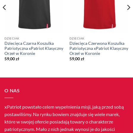
DZIECIAK
DZIECIAK
Dziecięca Czarna Koszulka
Dziecięca Czerwona Koszulka
Patriotyczna xPatriot Klasyczny
Patriotyczna xPatriot Klasyczny
Orzeł w Koronie
Orzeł w Koronie
59,00
zł
59,00
zł
O NAS
xPatriot powstało celem wypełnienia misji, jaką przed sobą
postawiliśmy. Na rynku bowiem znajduje się wiele marek,
które w swojej ofercie posiadają towary o charakterze
patriotycznym. Mało z nich jednak wynosi je do jakości