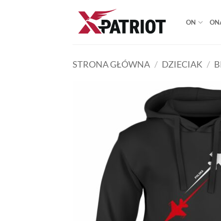
Przewiń
do
ON
ON
zawartości
STRONA GŁÓWNA
/
DZIECIAK
/
B