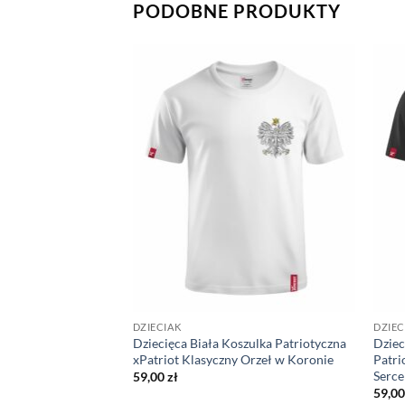
PODOBNE PRODUKTY
DZIECIAK
DZIEC
szulka Patriotyczna
Dziecięca Biała Koszulka Patriotyczna
Dziec
m Polski i Napisem
xPatriot Klasyczny Orzeł w Koronie
Patri
Serce
59,00
zł
59,0