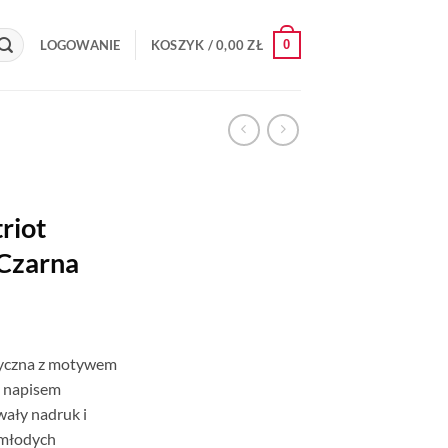
0
LOGOWANIE
KOSZYK /
0,00
ZŁ
riot
 Czarna
otyczna z motywem
i napisem
wały nadruk i
 młodych