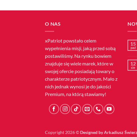
O NAS
NO
xPatriot powstało celem
15
wypełnienia misji, jaką przed sobą
paź
postawiliśmy. Na rynku bowiem
znajduje się wiele marek, które w
12
sie
swojej ofercie posiadają towary o
charakterze patriotycznym. Mało z
nich jednak wynosi je do jakości
Premium, na którą stawiamy!
Copyright 2026 ©
Designed by Arkadiusz Świer