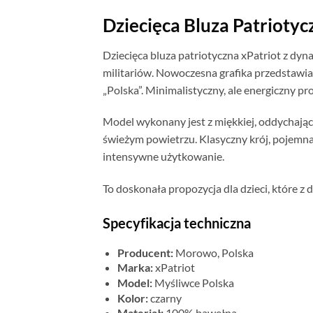
Dziecięca Bluza Patrioty
Dziecięca bluza patriotyczna xPatriot z d
militariów. Nowoczesna grafika przedstawia
„Polska”. Minimalistyczny, ale energiczny pr
Model wykonany jest z miękkiej, oddychając
świeżym powietrzu. Klasyczny krój, pojemna 
intensywne użytkowanie.
To doskonała propozycja dla dzieci, które z
Specyfikacja techniczna
Producent:
Morowo, Polska
Marka:
xPatriot
Model:
Myśliwce Polska
Kolor:
czarny
Materiał:
100% bawełna