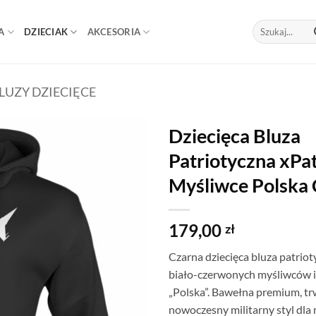
Szukaj:
A
DZIECIAK
AKCESORIA
LUZY DZIECIĘCE
Dziecięca Bluza
Patriotyczna xPat
Myśliwce Polska
179,00
zł
Czarna dziecięca bluza patri
biało-czerwonych myśliwców 
„Polska”. Bawełna premium, tr
nowoczesny militarny styl dla