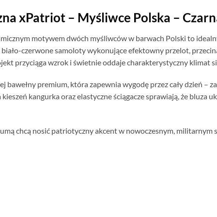
czna xPatriot – Myśliwce Polska – Cza
ynamicznym motywem dwóch myśliwców w barwach Polski to idealn
 biało-czerwone samoloty wykonujące efektowny przelot, przecinaj
ojekt przyciąga wzrok i świetnie oddaje charakterystyczny klimat s
ej bawełny premium, która zapewnia wygodę przez cały dzień – za
kieszeń kangurka oraz elastyczne ściągacze sprawiają, że bluza uk
 dumą chcą nosić patriotyczny akcent w nowoczesnym, militarnym s