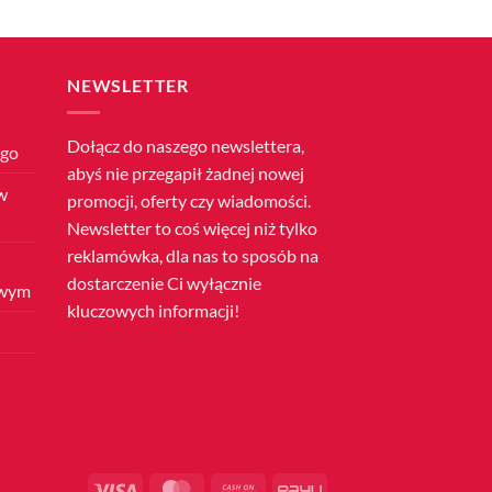
NEWSLETTER
Dołącz do naszego newslettera,
ego
abyś nie przegapił żadnej nowej
w
promocji, oferty czy wiadomości.
Newsletter to coś więcej niż tylko
reklamówka, dla nas to sposób na
dostarczenie Ci wyłącznie
owym
kluczowych informacji!
Visa
MasterCard
Cash
PayU