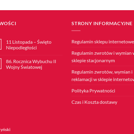
WOŚCI
STRONY INFORMACYJNE
Regulamin sklepu internetow
11 Listopada – Święto
Niepodległości
Regulamin zwrotów i wymian 
Brak
komentarzy
sklepie stacjonarnym
86. Rocznica Wybuchu II
do
11
Wojny Światowej
Listopada
Regulamin zwrotów, wymian i
–
Brak
Święto
komentarzy
reklamacji w sklepie internet
Niepodległości
do
86.
Rocznica
Polityka Prywatności
Wybuchu
II
Wojny
Czas i Koszta dostawy
Światowej
zyński