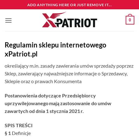
Przewiń
ADD ANYTHING HERE OR JUST REMOVE IT...
do
zawartości
0
Regulamin sklepu internetowego
xPatriot.pl
określający m.in. zasady zawierania umów sprzedaży poprzez
Sklep, zawierający najważniejsze informacje o Sprzedawcy,
Sklepie oraz o prawach Konsumenta
Postanowienia dotyczące Przedsiębiorcy
uprzywilejowanego mają zastosowanie do umów
zawartych od dnia 1 stycznia 2021 r.
SPIS TREŚCI
§ 1
Definicje