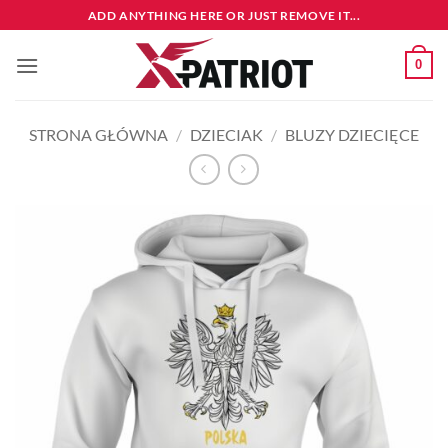
Przewiń
ADD ANYTHING HERE OR JUST REMOVE IT...
do
zawartości
0
STRONA GŁÓWNA
/
DZIECIAK
/
BLUZY DZIECIĘCE