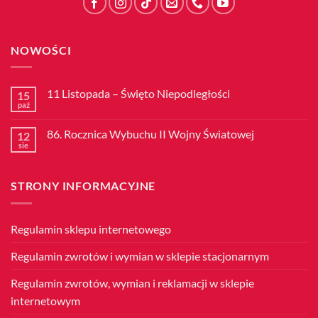
NOWOŚCI
11 Listopada – Święto Niepodległości
15
paź
Brak
komentarzy
do
86. Rocznica Wybuchu II Wojny Światowej
12
11
Listopada
sie
Brak
–
komentarzy
Święto
do
Niepodległości
86.
STRONY INFORMACYJNE
Rocznica
Wybuchu
II
Wojny
Światowej
Regulamin sklepu internetowego
Regulamin zwrotów i wymian w sklepie stacjonarnym
Regulamin zwrotów, wymian i reklamacji w sklepie
internetowym