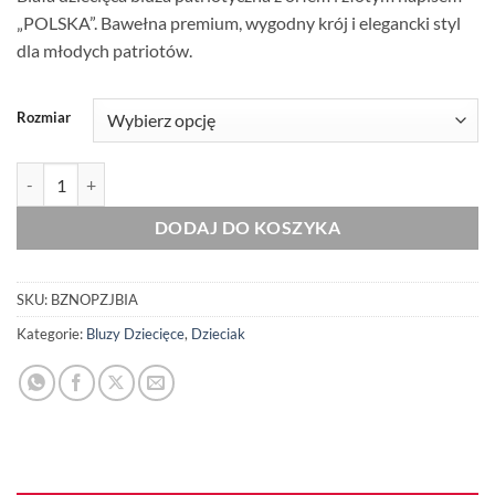
„POLSKA”. Bawełna premium, wygodny krój i elegancki styl
dla młodych patriotów.
Rozmiar
ilość Dziecięca Bluza Patriotyczna xPatriot Orzeł Polska Złoty Biała
DODAJ DO KOSZYKA
SKU:
BZNOPZJBIA
Kategorie:
Bluzy Dziecięce
,
Dzieciak