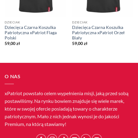
DZIECIAK
DZIECIAK
Dziecięca Czarna Koszulka
Dziecięca Czarna Koszulka
Patriotyczna xPatriot Flaga
Patriotyczna xPatriot Orzeł
Polski
Biały
59,00
zł
59,00
zł
O NAS
xPatriot powstało celem wypełnienia misji, jaką przed sobą
postawiliśmy. Na rynku bowiem znajduje się wiele marek,
które w swojej ofercie posiadają towary o charakterze
patriotycznym. Mało z nich jednak wynosi je do jakości
Premium, na którą stawiamy!