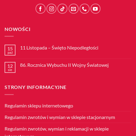
NOWOŚCI
11 Listopada – Święto Niepodległości
15
paź
Brak
komentarzy
do
86. Rocznica Wybuchu II Wojny Światowej
12
11
Listopada
sie
Brak
–
komentarzy
Święto
do
Niepodległości
86.
STRONY INFORMACYJNE
Rocznica
Wybuchu
II
Wojny
Światowej
Regulamin sklepu internetowego
Regulamin zwrotów i wymian w sklepie stacjonarnym
Regulamin zwrotów, wymian i reklamacji w sklepie