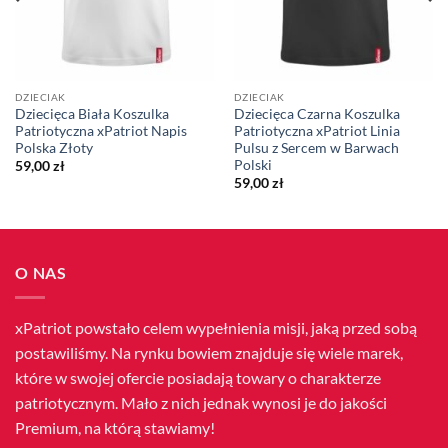
DZIECIAK
DZIECIAK
Dziecięca Biała Koszulka
Dziecięca Czarna Koszulka
Patriotyczna xPatriot Napis
Patriotyczna xPatriot Linia
Polska Złoty
Pulsu z Sercem w Barwach
Polski
59,00
zł
59,00
zł
O NAS
xPatriot powstało celem wypełnienia misji, jaką przed sobą
postawiliśmy. Na rynku bowiem znajduje się wiele marek,
które w swojej ofercie posiadają towary o charakterze
patriotycznym. Mało z nich jednak wynosi je do jakości
Premium, na którą stawiamy!