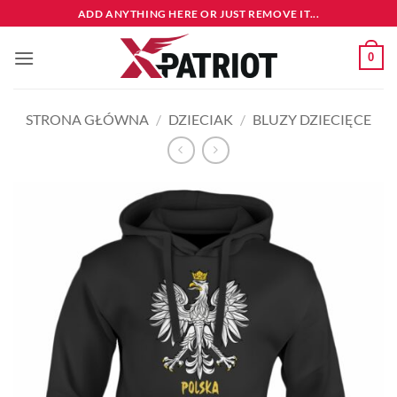
Przewiń
ADD ANYTHING HERE OR JUST REMOVE IT...
do
zawartości
0
STRONA GŁÓWNA
/
DZIECIAK
/
BLUZY DZIECIĘCE