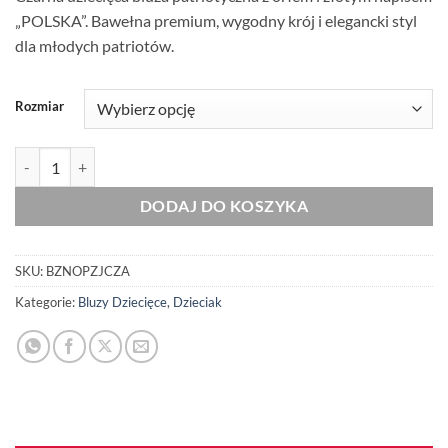
„POLSKA”. Bawełna premium, wygodny krój i elegancki styl
dla młodych patriotów.
Rozmiar
ilość Dziecięca Bluza Patriotyczna xPatriot Orzeł Polska Złoty Czarn
DODAJ DO KOSZYKA
SKU:
BZNOPZJCZA
Kategorie:
Bluzy Dziecięce
,
Dzieciak