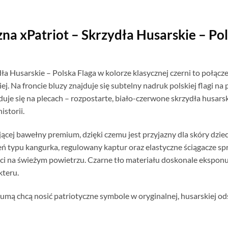
zna xPatriot – Skrzydła Husarskie – Po
dła Husarskie – Polska Flaga w kolorze klasycznej czerni to połą
iej. Na froncie bluzy znajduje się subtelny nadruk polskiej flagi na
uje się na plecach – rozpostarte, biało-czerwone skrzydła husars
istorii.
ącej bawełny premium, dzięki czemu jest przyjazny dla skóry dzie
zeń typu kangurka, regulowany kaptur oraz elastyczne ściągacze spr
ci na świeżym powietrzu. Czarne tło materiału doskonale eksponuj
kteru.
dumą chcą nosić patriotyczne symbole w oryginalnej, husarskiej od