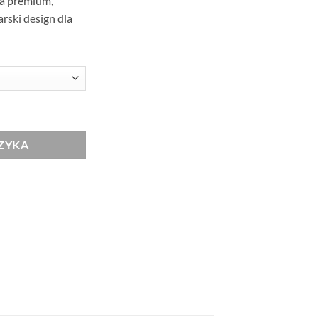
na premium,
rski design dla
na xPatriot z Skrzydłami Husarskimi – Polska Flaga Czarna
ZYKA