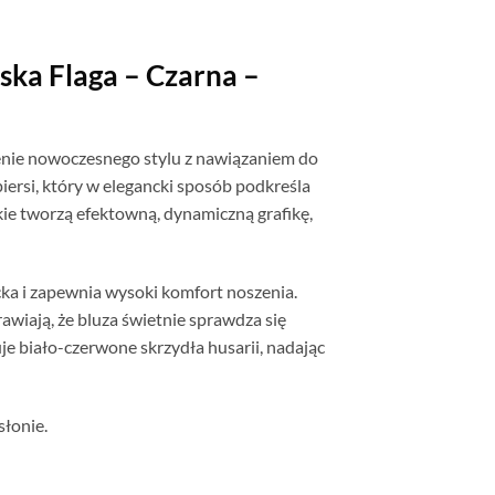
lska Flaga – Czarna –
czenie nowoczesnego stylu z nawiązaniem do
 piersi, który w elegancki sposób podkreśla
kie tworzą efektowną, dynamiczną grafikę,
cka i zapewnia wysoki komfort noszenia.
awiają, że bluza świetnie sprawdza się
e biało-czerwone skrzydła husarii, nadając
słonie.