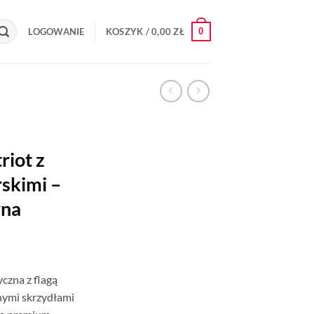
0
LOGOWANIE
KOSZYK /
0,00
ZŁ
riot z
skimi –
rna
yczna z flagą
onymi skrzydłami