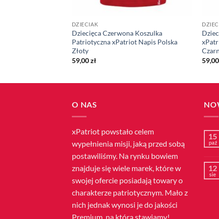
DZIECIAK
DZIEC
Koszulka
Dziecięca Czerwona Koszulka
Dziec
ot Linia Pulsu z
Patriotyczna xPatriot Napis Polska
xPatr
Polski
Złoty
Czar
59,00
zł
59,0
O NAS
NO
xPatriot powstało celem
15
wypełnienia misji, jaką przed sobą
paź
postawiliśmy. Na rynku bowiem
znajduje się wiele marek, które w
12
sie
swojej ofercie posiadają towary o
charakterze patriotycznym. Mało z
nich jednak wynosi je do jakości
Premium, na którą stawiamy!