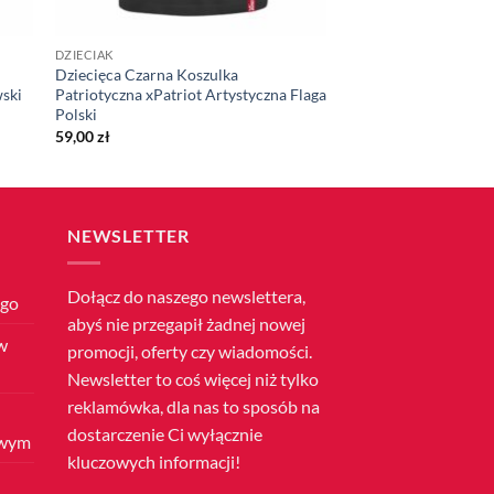
DZIECIAK
Dziecięca Czarna Koszulka
wski
Patriotyczna xPatriot Artystyczna Flaga
Polski
59,00
zł
NEWSLETTER
Dołącz do naszego newslettera,
ego
abyś nie przegapił żadnej nowej
w
promocji, oferty czy wiadomości.
Newsletter to coś więcej niż tylko
reklamówka, dla nas to sposób na
dostarczenie Ci wyłącznie
owym
kluczowych informacji!