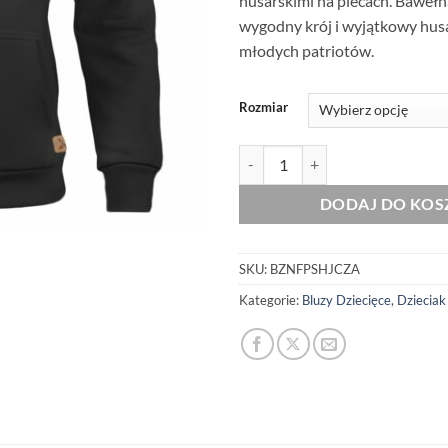
husarskimi na plecach. Baweł
wygodny krój i wyjątkowy husa
młodych patriotów.
Rozmiar
ilość Dziecięca Bluza Patriotycz
DODAJ DO KOS
SKU:
BZNFPSHJCZA
Kategorie:
Bluzy Dziecięce
,
Dzieciak