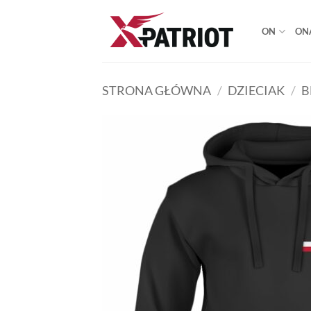
Przewiń
do
ON
ON
zawartości
STRONA GŁÓWNA
/
DZIECIAK
/
B