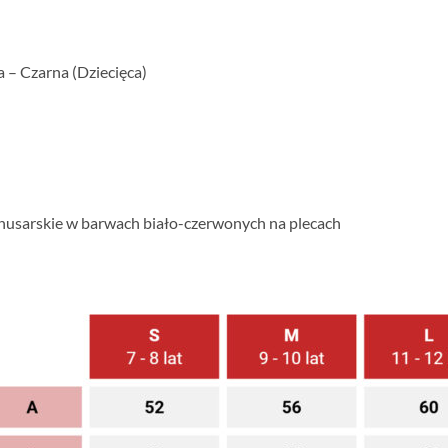
a – Czarna (Dziecięca)
ła husarskie w barwach biało-czerwonych na plecach