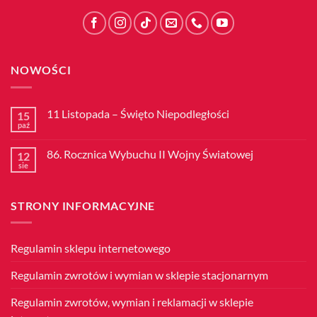
NOWOŚCI
11 Listopada – Święto Niepodległości
15
paź
Brak
komentarzy
do
86. Rocznica Wybuchu II Wojny Światowej
12
11
Listopada
sie
Brak
–
komentarzy
Święto
do
Niepodległości
86.
STRONY INFORMACYJNE
Rocznica
Wybuchu
II
Wojny
Światowej
Regulamin sklepu internetowego
Regulamin zwrotów i wymian w sklepie stacjonarnym
Regulamin zwrotów, wymian i reklamacji w sklepie