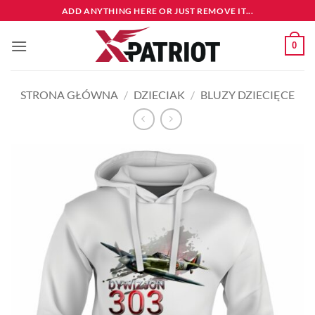
Przewiń
ADD ANYTHING HERE OR JUST REMOVE IT...
do
zawartości
0
STRONA GŁÓWNA
/
DZIECIAK
/
BLUZY DZIECIĘCE