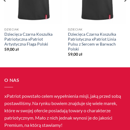
DZIECIAK
DZIECIAK
Dziecięca Czarna Koszulka
Dziecięca Czarna Koszulka
Patriotyczna xPatriot
Patriotyczna xPatriot Linia
Artystyczna Flaga Polski
Pulsu z Sercem w Barwach
Polski
59,00
zł
59,00
zł
O NAS
xPatriot powstało celem wypełnienia misji, jaką przed sobą
postawiliśmy. Na rynku bowiem znajduje się wiele marek,
które w swojej ofercie posiadają towary o charakterze
patriotycznym. Mało z nich jednak wynosi je do jakości
Premium, na którą stawiamy!