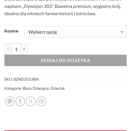
napisem „Dywizjon 303”. Bawełna premium, wygodny krój,
idealna dla młodych fanów historii i lotnictwa.
Rozmiar
ilość Dziecięca Bluza Patriotyczna xPatriot Dywizjon 303 Biała
DODAJ DO KOSZYKA
SKU:
BZND303JBIA
Kategorie:
Bluzy Dziecięce
,
Dzieciak