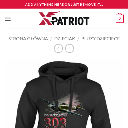
Przewiń
ADD ANYTHING HERE OR JUST REMOVE IT...
do
zawartości
0
STRONA GŁÓWNA
/
DZIECIAK
/
BLUZY DZIECIĘCE