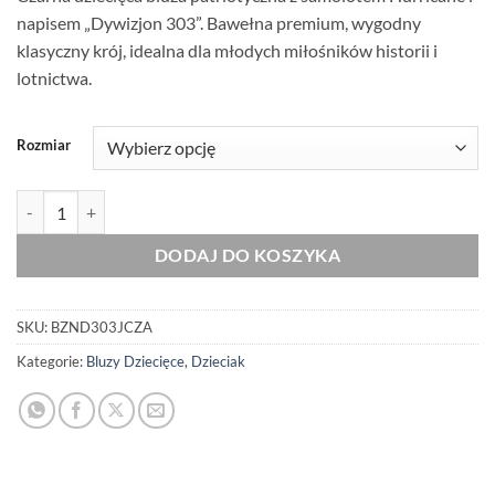
napisem „Dywizjon 303”. Bawełna premium, wygodny
klasyczny krój, idealna dla młodych miłośników historii i
lotnictwa.
Rozmiar
ilość Dziecięca Bluza Patriotyczna xPatriot Dywizjon 303 Czarna
DODAJ DO KOSZYKA
SKU:
BZND303JCZA
Kategorie:
Bluzy Dziecięce
,
Dzieciak