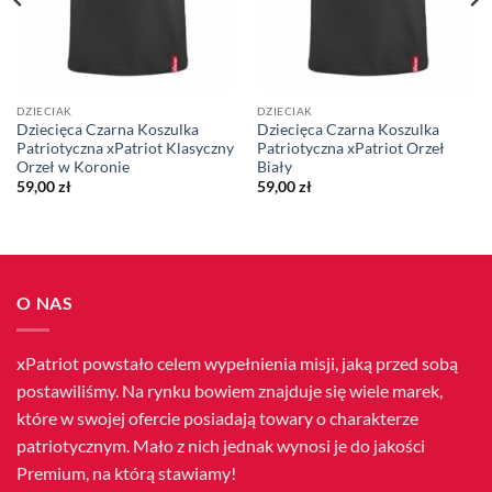
DZIECIAK
DZIECIAK
Dziecięca Czarna Koszulka
Dziecięca Czarna Koszulka
Patriotyczna xPatriot Klasyczny
Patriotyczna xPatriot Orzeł
Orzeł w Koronie
Biały
59,00
zł
59,00
zł
O NAS
xPatriot powstało celem wypełnienia misji, jaką przed sobą
postawiliśmy. Na rynku bowiem znajduje się wiele marek,
które w swojej ofercie posiadają towary o charakterze
patriotycznym. Mało z nich jednak wynosi je do jakości
Premium, na którą stawiamy!