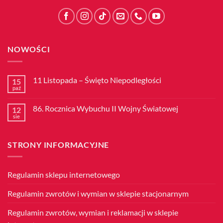
NOWOŚCI
11 Listopada – Święto Niepodległości
15
paź
Brak
komentarzy
do
86. Rocznica Wybuchu II Wojny Światowej
12
11
Listopada
sie
Brak
–
komentarzy
Święto
do
Niepodległości
86.
STRONY INFORMACYJNE
Rocznica
Wybuchu
II
Wojny
Światowej
Regulamin sklepu internetowego
Regulamin zwrotów i wymian w sklepie stacjonarnym
Regulamin zwrotów, wymian i reklamacji w sklepie