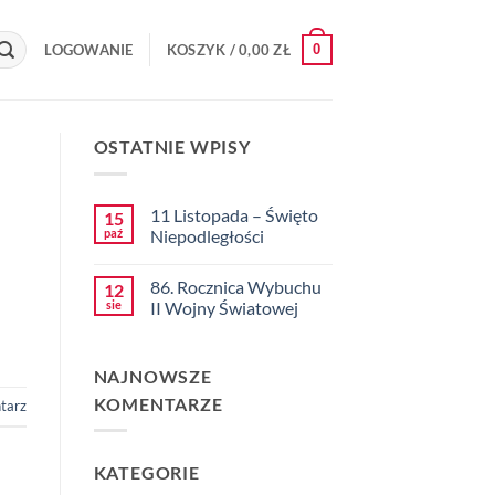
0
LOGOWANIE
KOSZYK /
0,00
ZŁ
OSTATNIE WPISY
11 Listopada – Święto
15
paź
Niepodległości
Brak
komentarzy
86. Rocznica Wybuchu
12
do
11
sie
II Wojny Światowej
Listopada
–
Brak
Święto
komentarzy
Niepodległości
do
NAJNOWSZE
86.
Rocznica
KOMENTARZE
Wybuchu
tarz
II
Wojny
Światowej
KATEGORIE