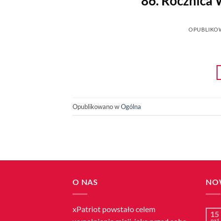
86. Rocznica
OPUBLIKO
Opublikowano w
Ogólna
O NAS
NO
xPatriot powstało celem
15
paź