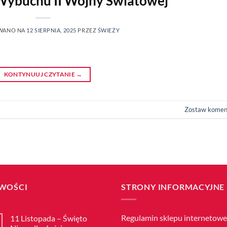
 Wybuchu II Wojny Światowej
WANO NA
12 SIERPNIA, 2025
PRZEZ
ŚWIEŻY
KONTYNUUJ CZYTANIE
→
Zostaw komen
WOŚCI
STRONY INFORMACYJNE
Regulamin sklepu internetow
11 Listopada – Święto