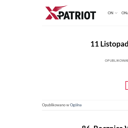
Przewiń
do
ON
ON
zawartości
11 Listopa
OPUBLIKOWA
Opublikowano w
Ogólna