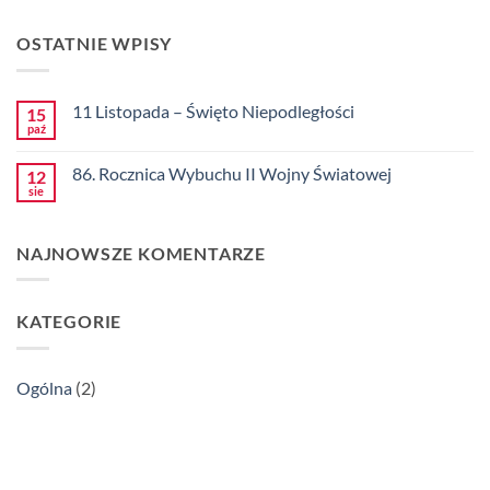
OSTATNIE WPISY
11 Listopada – Święto Niepodległości
15
paź
Brak
komentarzy
do
86. Rocznica Wybuchu II Wojny Światowej
12
11
Listopada
sie
Brak
–
komentarzy
Święto
do
Niepodległości
86.
NAJNOWSZE KOMENTARZE
Rocznica
Wybuchu
II
Wojny
Światowej
KATEGORIE
Ogólna
(2)