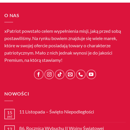
O NAS
xPatriot powstało celem wypełnienia misji, jaką przed sobą
postawiliśmy. Na rynku bowiem znajduje się wiele marek,
które w swojej ofercie posiadają towary o charakterze
patriotycznym. Mało z nich jednak wynosi je do jakości
Premium, na którą stawiamy!
NOWOŚCI
11 Listopada – Święto Niepodległości
15
paź
Brak
komentarzy
do
86. Rocznica Wybuchu II Wojny Światowej
12
11