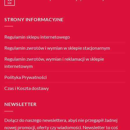
Listopada
sie
Brak
–
komentarzy
Święto
do
Niepodległości
86.
STRONY INFORMACYJNE
Rocznica
Wybuchu
II
Wojny
Światowej
Regulamin sklepu internetowego
Regulamin zwrotów i wymian w sklepie stacjonarnym
Regulamin zwrotów, wymian i reklamacji w sklepie
internetowym
Polityka Prywatności
Czas i Koszta dostawy
NEWSLETTER
Dołącz do naszego newslettera, abyś nie przegapił żadnej
nowej promocji, oferty czy wiadomości. Newsletter to coś