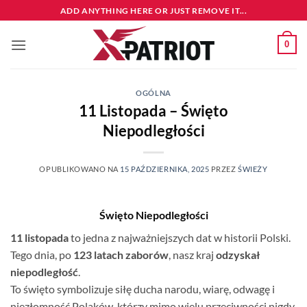
Przewiń
ADD ANYTHING HERE OR JUST REMOVE IT...
do
zawartości
0
OGÓLNA
11 Listopada – Święto
Niepodległości
OPUBLIKOWANO NA
15 PAŹDZIERNIKA, 2025
PRZEZ
ŚWIEŻY
Święto Niepodległości
11 listopada
to jedna z najważniejszych dat w historii Polski.
Tego dnia, po
123 latach zaborów
, nasz kraj
odzyskał
niepodległość
.
To święto symbolizuje siłę ducha narodu, wiarę, odwagę i
niezłomność Polaków, którzy mimo wielu przeciwności nigdy