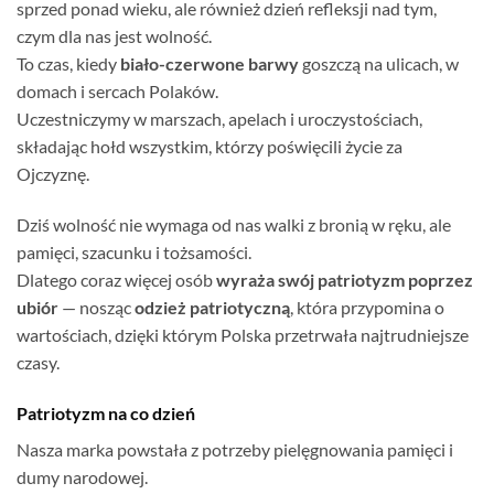
sprzed ponad wieku, ale również dzień refleksji nad tym,
czym dla nas jest wolność.
To czas, kiedy
biało-czerwone barwy
goszczą na ulicach, w
domach i sercach Polaków.
Uczestniczymy w marszach, apelach i uroczystościach,
składając hołd wszystkim, którzy poświęcili życie za
Ojczyznę.
Dziś wolność nie wymaga od nas walki z bronią w ręku, ale
pamięci, szacunku i tożsamości.
Dlatego coraz więcej osób
wyraża swój patriotyzm poprzez
ubiór
— nosząc
odzież patriotyczną
, która przypomina o
wartościach, dzięki którym Polska przetrwała najtrudniejsze
czasy.
Patriotyzm na co dzień
Nasza marka powstała z potrzeby pielęgnowania pamięci i
dumy narodowej.