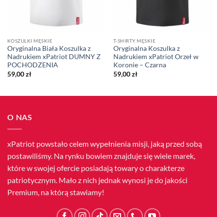
KOSZULKI MĘSKIE
T-SHIRTY MĘSKIE
Oryginalna Biała Koszulka z
Oryginalna Koszulka z
Nadrukiem xPatriot DUMNY Z
Nadrukiem xPatriot Orzeł w
POCHODZENIA
Koronie – Czarna
59,00
zł
59,00
zł
O NAS
xPatriot powstało celem wypełnienia misji, jaką przed sobą
postawiliśmy. Na rynku bowiem znajduje się wiele marek,
które w swojej ofercie posiadają towary o charakterze
patriotycznym. Mało z nich jednak wynosi je do jakości
Premium, na którą stawiamy!