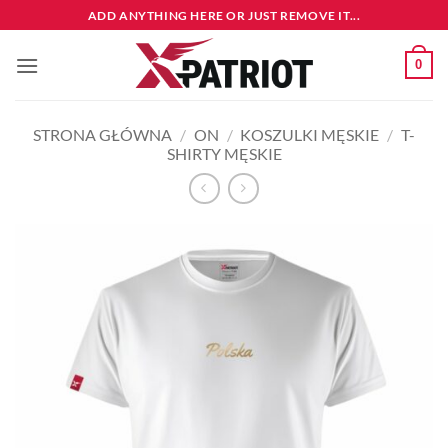
Przewiń
ADD ANYTHING HERE OR JUST REMOVE IT...
do
zawartości
0
STRONA GŁÓWNA
/
ON
/
KOSZULKI MĘSKIE
/
T-
SHIRTY MĘSKIE