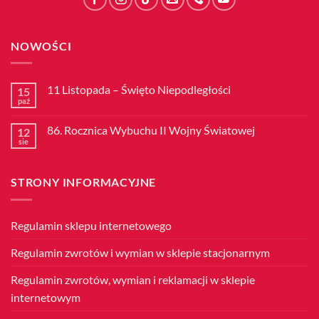
NOWOŚCI
11 Listopada – Święto Niepodległości
15
paź
Brak
komentarzy
do
86. Rocznica Wybuchu II Wojny Światowej
12
11
Listopada
sie
Brak
–
komentarzy
Święto
do
Niepodległości
86.
STRONY INFORMACYJNE
Rocznica
Wybuchu
II
Wojny
Światowej
Regulamin sklepu internetowego
Regulamin zwrotów i wymian w sklepie stacjonarnym
Regulamin zwrotów, wymian i reklamacji w sklepie
internetowym