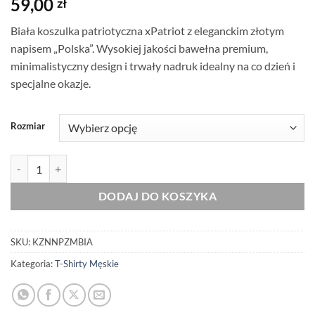
59,00
zł
Biała koszulka patriotyczna xPatriot z eleganckim złotym
napisem „Polska”. Wysokiej jakości bawełna premium,
minimalistyczny design i trwały nadruk idealny na co dzień i
specjalne okazje.
Rozmiar
ilość Koszulka Męska Patriotyczna z Nadrukiem xPatriot Napis Złot
DODAJ DO KOSZYKA
SKU:
KZNNPZMBIA
Kategoria:
T-Shirty Męskie