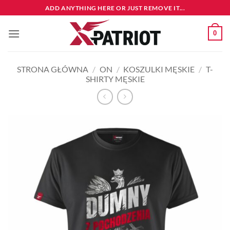
Przewiń
ADD ANYTHING HERE OR JUST REMOVE IT...
do
zawartości
0
STRONA GŁÓWNA
/
ON
/
KOSZULKI MĘSKIE
/
T-
SHIRTY MĘSKIE