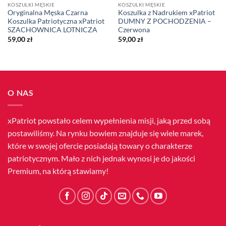
KOSZULKI MĘSKIE
KOSZULKI MĘSKIE
Oryginalna Męska Czarna
Koszulka z Nadrukiem xPatriot
Koszulka Patriotyczna xPatriot
DUMNY Z POCHODZENIA –
SZACHOWNICA LOTNICZA
Czerwona
59,00
zł
59,00
zł
O NAS
xPatriot powstało celem wypełnienia misji, jaką przed sobą
postawiliśmy. Na rynku bowiem znajduje się wiele marek,
które w swojej ofercie posiadają towary o charakterze
patriotycznym. Mało z nich jednak wynosi je do jakości
Premium, na którą stawiamy!