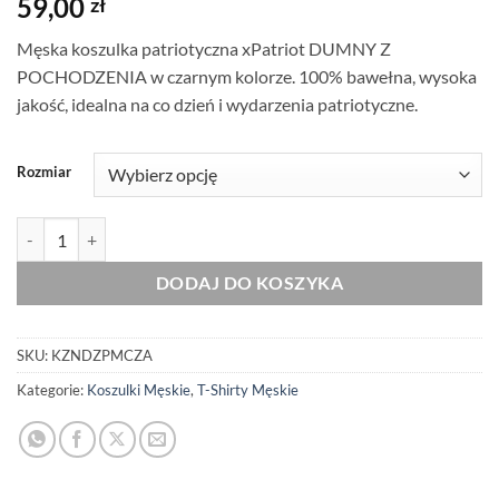
59,00
zł
Męska koszulka patriotyczna xPatriot DUMNY Z
POCHODZENIA w czarnym kolorze. 100% bawełna, wysoka
jakość, idealna na co dzień i wydarzenia patriotyczne.
Rozmiar
ilość Oryginalna Koszulka z Nadrukiem xPatriot DUMNY Z POCHOD
DODAJ DO KOSZYKA
SKU:
KZNDZPMCZA
Kategorie:
Koszulki Męskie
,
T-Shirty Męskie