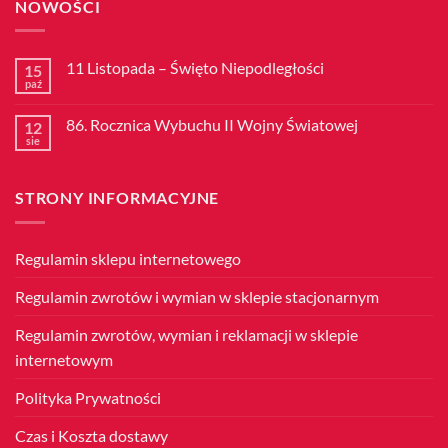
NOWOŚCI
11 Listopada – Święto Niepodległości
15
paź
Brak
komentarzy
do
86. Rocznica Wybuchu II Wojny Światowej
12
11
Listopada
sie
Brak
–
komentarzy
Święto
do
Niepodległości
86.
STRONY INFORMACYJNE
Rocznica
Wybuchu
II
Wojny
Światowej
Regulamin sklepu internetowego
Regulamin zwrotów i wymian w sklepie stacjonarnym
Regulamin zwrotów, wymian i reklamacji w sklepie
internetowym
Polityka Prywatności
Czas i Koszta dostawy