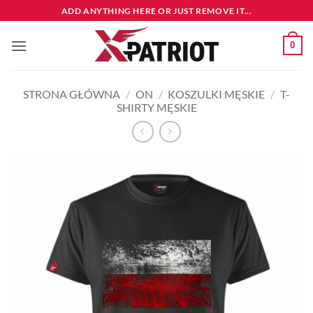
Przewiń
ADD ANYTHING HERE OR JUST REMOVE IT...
do
zawartości
0
STRONA GŁÓWNA
/
ON
/
KOSZULKI MĘSKIE
/
T-
SHIRTY MĘSKIE