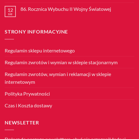
komentarzy
do
86. Rocznica Wybuchu II Wojny Światowej
12
11
Listopada
sie
Brak
–
komentarzy
Święto
do
Niepodległości
86.
STRONY INFORMACYJNE
Rocznica
Wybuchu
II
Wojny
Światowej
Regulamin sklepu internetowego
Regulamin zwrotów i wymian w sklepie stacjonarnym
Regulamin zwrotów, wymian i reklamacji w sklepie
internetowym
Polityka Prywatności
Czas i Koszta dostawy
NEWSLETTER