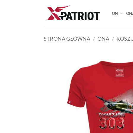
Przewiń
do
ON
ON
zawartości
STRONA GŁÓWNA
/
ONA
/
KOSZU