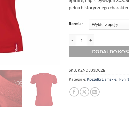
Spitfire, napis Dywizjon 303. 
pełna historycznego charakter
Rozmiar
ilość Oryginalna Damska Czerwon
DODAJ DO KOS
SKU:
KZND303DCZE
Kategorie:
Koszulki Damskie
,
T-Shir