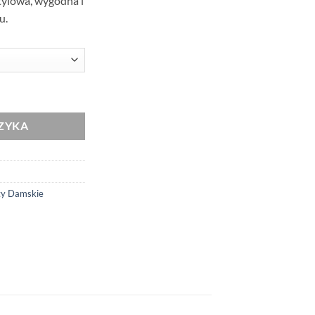
Stylowa, wygodna i
u.
a Koszulka Patriotyczna xPatriot Dywizjon 303
ZYKA
ty Damskie