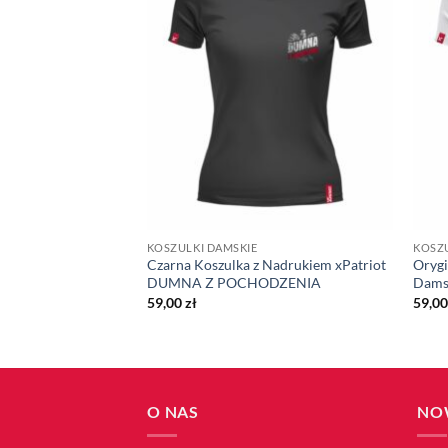
KOSZULKI DAMSKIE
KOSZU
a Patriotyczna
Czarna Koszulka z Nadrukiem xPatriot
Orygi
Czarna z Flagą
DUMNA Z POCHODZENIA
Damsk
59,00
zł
59,0
O NAS
NO