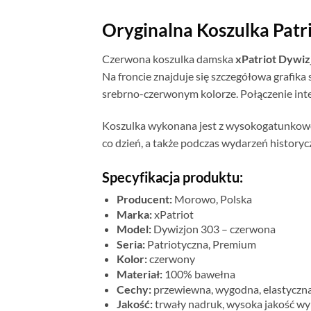
Oryginalna Koszulka Pa
Czerwona koszulka damska
xPatriot Dywiz
Na froncie znajduje się szczegółowa grafik
srebrno-czerwonym kolorze. Połączenie int
Koszulka wykonana jest z wysokogatunkowej, 
co dzień, a także podczas wydarzeń history
Specyfikacja produktu:
Producent:
Morowo, Polska
Marka:
xPatriot
Model:
Dywizjon 303 – czerwona
Seria:
Patriotyczna, Premium
Kolor:
czerwony
Materiał:
100% bawełna
Cechy:
przewiewna, wygodna, elastyczna
Jakość:
trwały nadruk, wysoka jakość wy