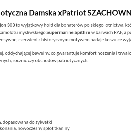
triotyczna Damska xPatriot SZACHO
jon 303
to wyjątkowy hołd dla bohaterów polskiego lotnictwa, któ
a samolotu myśliwskiego
Supermarine Spitfire
w barwach RAF, a p
ensywnej czerwieni z historycznym motywem nadaje koszulce wyj
oddychającej bawełny, co gwarantuje komfort noszenia i trwałość 
cznych, rocznic czy obchodów patriotycznych.
, dopasowana do sylwetki
konania, nowoczesny splot tkaniny