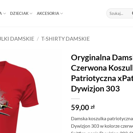
Szukaj:
A
DZIECIAK
AKCESORIA
LKI DAMSKIE
/
T-SHIRTY DAMSKIE
Oryginalna Dams
Czerwona Koszul
Patriotyczna xPat
Dywizjon 303
59,00
zł
Damska koszulka patriotyczna
Dywizjon 303 w kolorze czerw