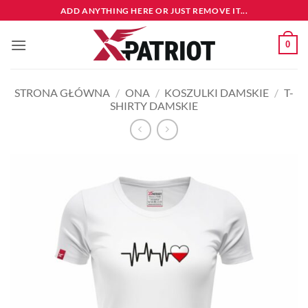
Przewiń
ADD ANYTHING HERE OR JUST REMOVE IT...
do
zawartości
0
STRONA GŁÓWNA
/
ONA
/
KOSZULKI DAMSKIE
/
T-
SHIRTY DAMSKIE