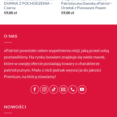
DUMNA Z POCHODZENIA –
Patriotyczna Damska xPatriot –
Czarna
Orzełek z Pionowym Pasem
59,00
zł
59,00
zł
O NAS
xPatriot powstało celem wypełnienia misji, jaką przed sobą
postawiliśmy. Na rynku bowiem znajduje się wiele marek,
które w swojej ofercie posiadają towary o charakterze
patriotycznym. Mało z nich jednak wynosi je do jakości
Premium, na którą stawiamy!
NOWOŚCI