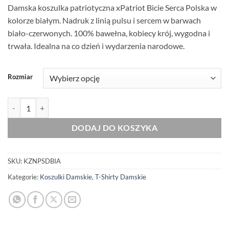
Damska koszulka patriotyczna xPatriot Bicie Serca Polska w
kolorze białym. Nadruk z linią pulsu i sercem w barwach
biało-czerwonych. 100% bawełna, kobiecy krój, wygodna i
trwała. Idealna na co dzień i wydarzenia narodowe.
Rozmiar
ilość Oryginalna Biała Koszulka Patriotyczna Damska xPatriot – Bicie
DODAJ DO KOSZYKA
SKU:
KZNPSDBIA
Kategorie:
Koszulki Damskie
,
T-Shirty Damskie