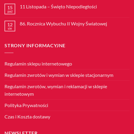
11 Listopada – Święto Niepodległości
15
paź
Brak
komentarzy
do
86. Rocznica Wybuchu II Wojny Światowej
12
11
Listopada
sie
Brak
–
komentarzy
Święto
do
Niepodległości
86.
STRONY INFORMACYJNE
Rocznica
Wybuchu
II
Wojny
Światowej
Regulamin sklepu internetowego
Regulamin zwrotów i wymian w sklepie stacjonarnym
Regulamin zwrotów, wymian i reklamacji w sklepie
internetowym
Polityka Prywatności
Czas i Koszta dostawy
NEWSLETTER