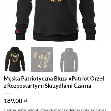
Męska Patriotyczna Bluza xPatriot Orzeł
z Rozpostartymi Skrzydłami Czarna
189,00
zł
Czarna bluza patriotyczna xPatriot z orłem w złotej koronie i