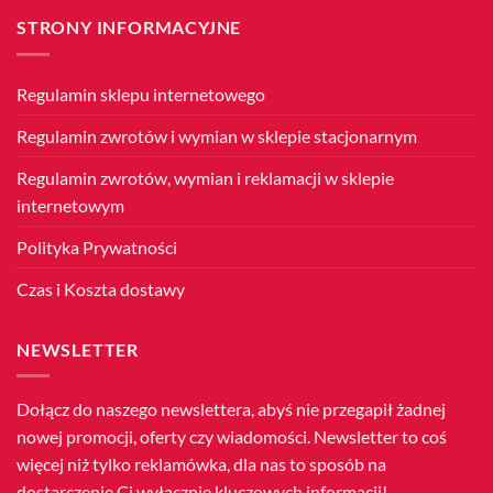
Niepodległości
86.
STRONY INFORMACYJNE
Rocznica
Wybuchu
II
Wojny
Światowej
Regulamin sklepu internetowego
Regulamin zwrotów i wymian w sklepie stacjonarnym
Regulamin zwrotów, wymian i reklamacji w sklepie
internetowym
Polityka Prywatności
Czas i Koszta dostawy
NEWSLETTER
Dołącz do naszego newslettera, abyś nie przegapił żadnej
nowej promocji, oferty czy wiadomości. Newsletter to coś
więcej niż tylko reklamówka, dla nas to sposób na
dostarczenie Ci wyłącznie kluczowych informacji!