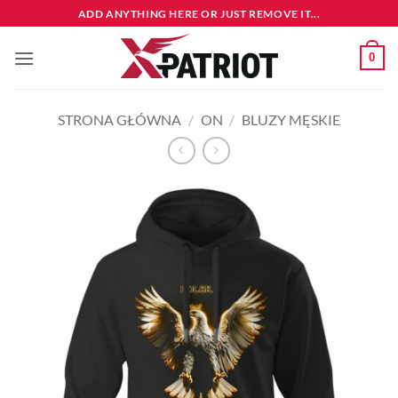
Przewiń
ADD ANYTHING HERE OR JUST REMOVE IT...
do
zawartości
0
STRONA GŁÓWNA
/
ON
/
BLUZY MĘSKIE