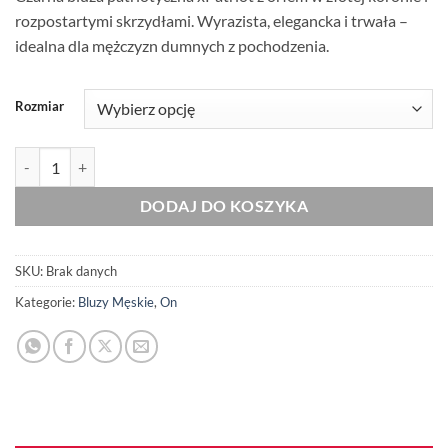
rozpostartymi skrzydłami. Wyrazista, elegancka i trwała –
idealna dla mężczyzn dumnych z pochodzenia.
Rozmiar
ilość Męska Patriotyczna Bluza xPatriot Orzeł z Rozpostartymi Skrz
DODAJ DO KOSZYKA
SKU:
Brak danych
Kategorie:
Bluzy Męskie
,
On