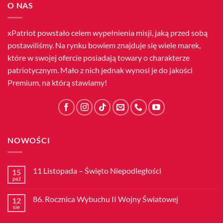
O NAS
xPatriot powstało celem wypełnienia misji, jaką przed sobą
postawiliśmy. Na rynku bowiem znajduje się wiele marek,
które w swojej ofercie posiadają towary o charakterze
patriotycznym. Mało z nich jednak wynosi je do jakości
Premium, na którą stawiamy!
NOWOŚCI
11 Listopada – Święto Niepodległości
15
paź
Brak
komentarzy
do
86. Rocznica Wybuchu II Wojny Światowej
12
11
Listopada
sie
Brak
–
komentarzy
Święto
do