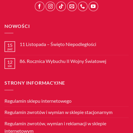
NOWOŚCI
11 Listopada – Święto Niepodległości
15
paź
Brak
komentarzy
do
86. Rocznica Wybuchu II Wojny Światowej
12
11
Listopada
sie
Brak
–
komentarzy
Święto
do
Niepodległości
86.
STRONY INFORMACYJNE
Rocznica
Wybuchu
II
Wojny
Światowej
Regulamin sklepu internetowego
Regulamin zwrotów i wymian w sklepie stacjonarnym
Regulamin zwrotów, wymian i reklamacji w sklepie
internetowym