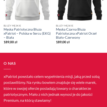
BLUZY MĘSKIE
BLUZY MĘSKIE
Męska Patriotyczna Bluza
Męska Czarna Bluza
xPatriot – Polska w Sercu (EKG)
Patriotyczna xPatriot Orzeł
– Biała
Biało-Czerwony
189,00
zł
189,00
zł
O NAS
xPatriot powstało celem wypełnienia misji, jaką przed sobą
postawiliśmy. Na rynku bowiem znajduje się wiele marek,
które w swojej ofercie posiadają towary o charakterze
patriotycznym. Mało z nich jednak wynosi je do jakości
Premium, na którą stawiamy!