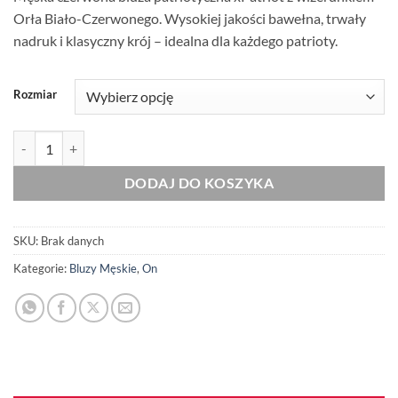
Orła Biało-Czerwonego. Wysokiej jakości bawełna, trwały
nadruk i klasyczny krój – idealna dla każdego patrioty.
Rozmiar
ilość Męska Czerwona Bluza Patriotyczna xPatriot Orzeł Biało-Czer
DODAJ DO KOSZYKA
SKU:
Brak danych
Kategorie:
Bluzy Męskie
,
On