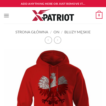
Przewiń
ADD ANYTHING HERE OR JUST REMOVE IT...
do
zawartości
0
STRONA GŁÓWNA
/
ON
/
BLUZY MĘSKIE