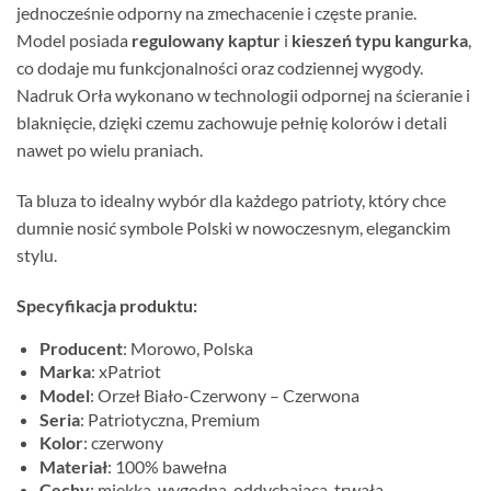
jednocześnie odporny na zmechacenie i częste pranie.
Model posiada
regulowany kaptur
i
kieszeń typu kangurka
,
co dodaje mu funkcjonalności oraz codziennej wygody.
Nadruk Orła wykonano w technologii odpornej na ścieranie i
blaknięcie, dzięki czemu zachowuje pełnię kolorów i detali
nawet po wielu praniach.
Ta bluza to idealny wybór dla każdego patrioty, który chce
dumnie nosić symbole Polski w nowoczesnym, eleganckim
stylu.
Specyfikacja produktu:
Producent
: Morowo, Polska
Marka
: xPatriot
Model
: Orzeł Biało-Czerwony – Czerwona
Seria
: Patriotyczna, Premium
Kolor
: czerwony
Materiał
: 100% bawełna
Cechy
: miękka, wygodna, oddychająca, trwała