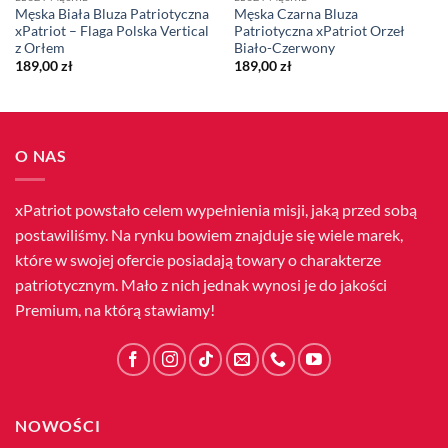
Męska Biała Bluza Patriotyczna
Męska Czarna Bluza
xPatriot – Flaga Polska Vertical
Patriotyczna xPatriot Orzeł
z Orłem
Biało-Czerwony
189,00
zł
189,00
zł
O NAS
xPatriot powstało celem wypełnienia misji, jaką przed sobą
postawiliśmy. Na rynku bowiem znajduje się wiele marek,
które w swojej ofercie posiadają towary o charakterze
patriotycznym. Mało z nich jednak wynosi je do jakości
Premium, na którą stawiamy!
NOWOŚCI