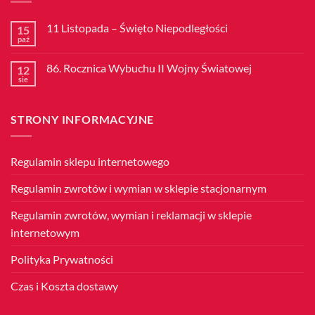
11 Listopada – Święto Niepodległości
15
paź
Brak
komentarzy
do
86. Rocznica Wybuchu II Wojny Światowej
12
11
Listopada
sie
Brak
–
komentarzy
Święto
do
Niepodległości
86.
STRONY INFORMACYJNE
Rocznica
Wybuchu
II
Wojny
Światowej
Regulamin sklepu internetowego
Regulamin zwrotów i wymian w sklepie stacjonarnym
Regulamin zwrotów, wymian i reklamacji w sklepie
internetowym
Polityka Prywatności
Czas i Koszta dostawy