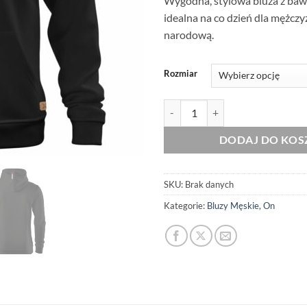
Wygodna, stylowa bluza z ba
idealna na co dzień dla mężcz
narodową.
Rozmiar
ilość Czarna Bluza Męska Patriot
DODAJ DO KOS
SKU:
Brak danych
Kategorie:
Bluzy Męskie
,
On