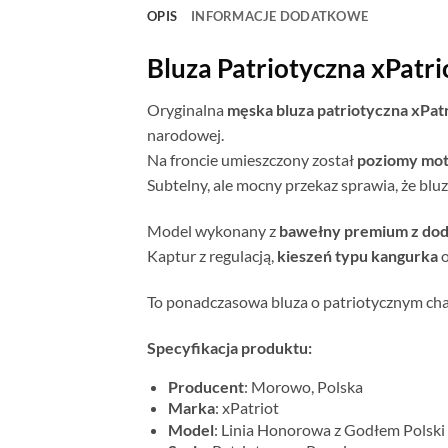
OPIS
INFORMACJE DODATKOWE
Bluza Patriotyczna xPatr
Oryginalna
męska bluza patriotyczna xPat
narodowej.
Na froncie umieszczony został
poziomy moty
Subtelny, ale mocny przekaz sprawia, że bluz
Model wykonany z
bawełny premium z dod
Kaptur z regulacją,
kieszeń typu kangurka
o
To ponadczasowa bluza o patriotycznym charak
Specyfikacja produktu:
Producent
: Morowo, Polska
Marka
: xPatriot
Model
: Linia Honorowa z Godłem Polski 