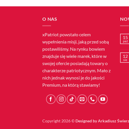
O NAS
NO
xPatriot powstało celem
15
wypełnienia misji, jaką przed sobą
paź
postawiliśmy. Na rynku bowiem
znajduje się wiele marek, które w
12
sie
swojej ofercie posiadają towary o
charakterze patriotycznym. Mało z
nich jednak wynosi je do jakości
Premium, na którą stawiamy!
Copyright 2026 ©
Designed by Arkadiusz Świer