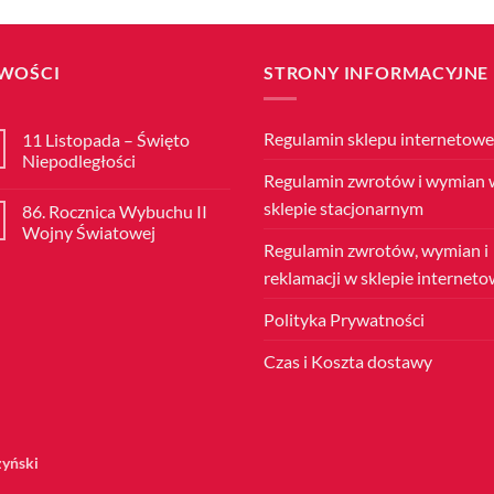
WOŚCI
STRONY INFORMACYJNE
Regulamin sklepu internetow
11 Listopada – Święto
Niepodległości
Regulamin zwrotów i wymian 
Brak
komentarzy
sklepie stacjonarnym
86. Rocznica Wybuchu II
do
11
Wojny Światowej
Listopada
Regulamin zwrotów, wymian i
–
Brak
Święto
komentarzy
reklamacji w sklepie internet
Niepodległości
do
86.
Rocznica
Polityka Prywatności
Wybuchu
II
Wojny
Czas i Koszta dostawy
Światowej
zyński