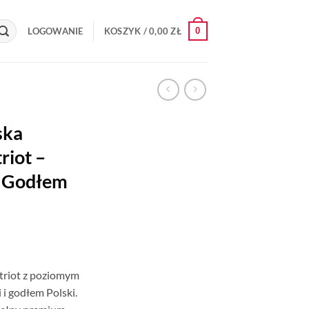
0
LOGOWANIE
KOSZYK /
0,00
ZŁ
ska
riot –
z Godłem
triot z poziomym
 i godłem Polski.