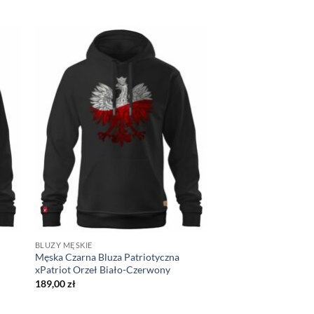
BLUZY MĘSKIE
Męska Czarna Bluza Patriotyczna
xPatriot Orzeł Biało-Czerwony
189,00
zł