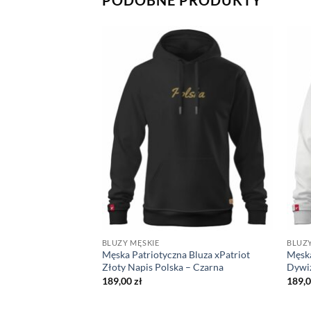
BLUZY MĘSKIE
BLUZY
 Bluza xPatriot –
Męska Patriotyczna Bluza xPatriot
Męska
iały – Czarna
Złoty Napis Polska – Czarna
Dywiz
189,00
zł
189,