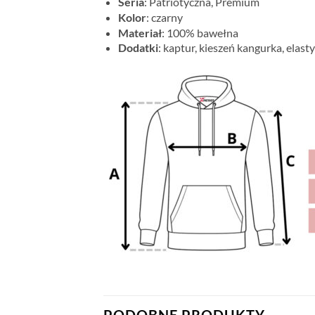
Seria
: Patriotyczna, Premium
Kolor
: czarny
Materiał
: 100% bawełna
Dodatki
: kaptur, kieszeń kangurka, elast
PODOBNE PRODUKTY