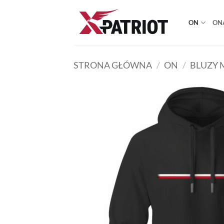
Przewiń
do
ON
ON
zawartości
STRONA GŁÓWNA
/
ON
/
BLUZY 