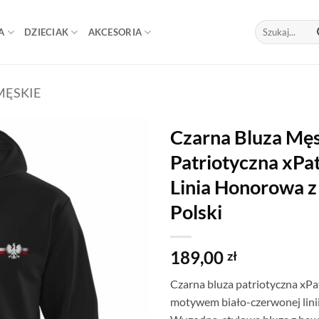
Szukaj:
A
DZIECIAK
AKCESORIA
MĘSKIE
Czarna Bluza Mę
Patriotyczna xPat
Linia Honorowa 
Polski
189,00
zł
Czarna bluza patriotyczna xPa
motywem biało-czerwonej linii