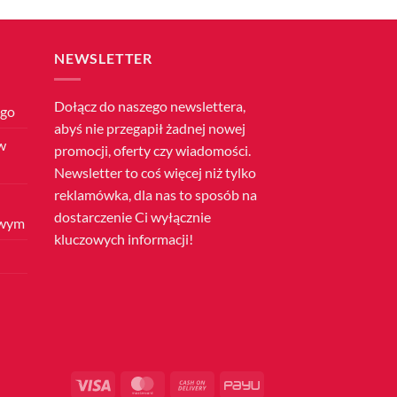
NEWSLETTER
Dołącz do naszego newslettera,
ego
abyś nie przegapił żadnej nowej
w
promocji, oferty czy wiadomości.
Newsletter to coś więcej niż tylko
reklamówka, dla nas to sposób na
dostarczenie Ci wyłącznie
owym
kluczowych informacji!
Visa
MasterCard
Cash
PayU