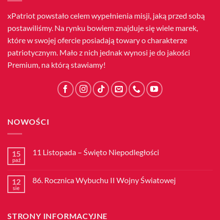
xPatriot powstało celem wypełnienia misji, jaką przed sobą
postawiliśmy. Na rynku bowiem znajduje się wiele marek,
które w swojej ofercie posiadają towary o charakterze
patriotycznym. Mało z nich jednak wynosi je do jakości
Premium, na którą stawiamy!
NOWOŚCI
11 Listopada – Święto Niepodległości
15
paź
Brak
komentarzy
do
86. Rocznica Wybuchu II Wojny Światowej
12
11
Listopada
sie
Brak
–
komentarzy
Święto
do
Niepodległości
86.
STRONY INFORMACYJNE
Rocznica