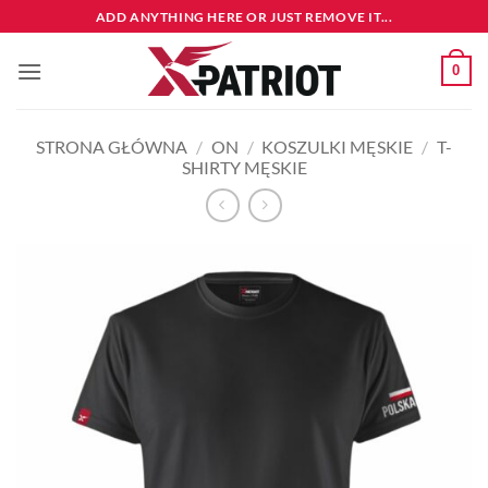
Przewiń
ADD ANYTHING HERE OR JUST REMOVE IT...
do
zawartości
0
STRONA GŁÓWNA
/
ON
/
KOSZULKI MĘSKIE
/
T-
SHIRTY MĘSKIE