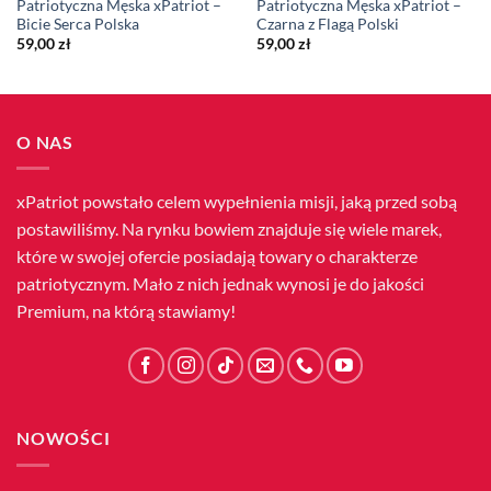
Patriotyczna Męska xPatriot –
Patriotyczna Męska xPatriot –
Bicie Serca Polska
Czarna z Flagą Polski
59,00
zł
59,00
zł
O NAS
xPatriot powstało celem wypełnienia misji, jaką przed sobą
postawiliśmy. Na rynku bowiem znajduje się wiele marek,
które w swojej ofercie posiadają towary o charakterze
patriotycznym. Mało z nich jednak wynosi je do jakości
Premium, na którą stawiamy!
NOWOŚCI