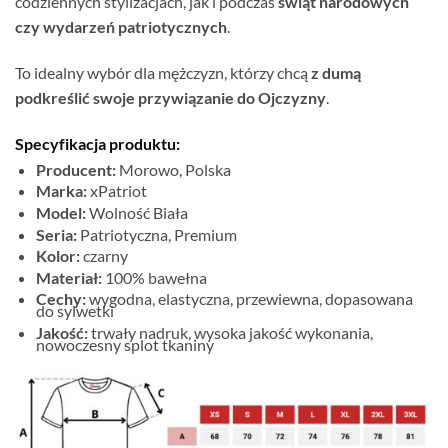
codziennych stylizacjach, jak i podczas
świąt narodowych
czy wydarzeń patriotycznych
.
To idealny wybór dla mężczyzn, którzy chcą
z dumą
podkreślić swoje przywiązanie do Ojczyzny
.
Specyfikacja produktu:
Producent:
Morowo, Polska
Marka:
xPatriot
Model:
Wolność Biała
Seria:
Patriotyczna, Premium
Kolor:
czarny
Materiał:
100% bawełna
Cechy:
wygodna, elastyczna, przewiewna, dopasowana
do sylwetki
Jakość:
trwały nadruk, wysoka jakość wykonania,
nowoczesny splot tkaniny