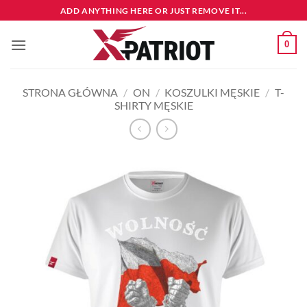
Przewiń
ADD ANYTHING HERE OR JUST REMOVE IT...
do
zawartości
0
STRONA GŁÓWNA
/
ON
/
KOSZULKI MĘSKIE
/
T-
SHIRTY MĘSKIE