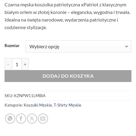
Czarna męska koszulka patriotyczna xPatriot z klasycznym
białym orłem w złotej koronie – elegancka, wygodna i trwała.
Idealna na święta narodowe, wydarzenia patriotyczne i
codzienne stylizacje.
Rozmiar
ilość Męska Patriotyczna Koszulka xPatriot Wolność Biała
DODAJ DO KOSZYKA
SKU:
KZNPW11LMBIA
Kategorie:
Koszulki Męskie
,
T-Shirty Męskie