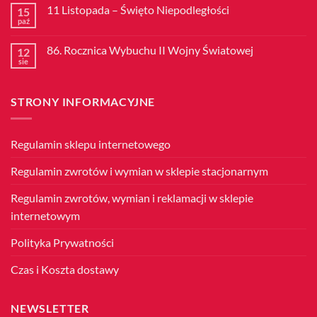
11 Listopada – Święto Niepodległości
15
paź
Brak
komentarzy
do
86. Rocznica Wybuchu II Wojny Światowej
12
11
Listopada
sie
Brak
–
komentarzy
Święto
do
Niepodległości
86.
STRONY INFORMACYJNE
Rocznica
Wybuchu
II
Wojny
Światowej
Regulamin sklepu internetowego
Regulamin zwrotów i wymian w sklepie stacjonarnym
Regulamin zwrotów, wymian i reklamacji w sklepie
internetowym
Polityka Prywatności
Czas i Koszta dostawy
NEWSLETTER