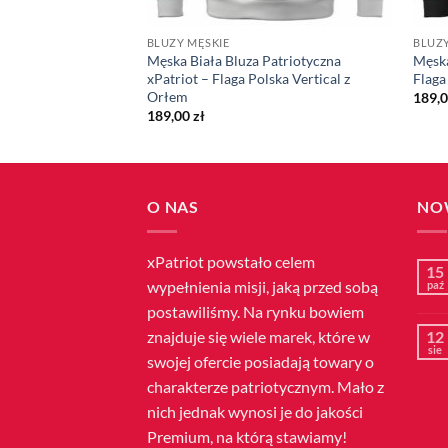
BLUZY MĘSKIE
BLUZY
 Bluza xPatriot –
Męska Biała Bluza Patriotyczna
Męska
na
xPatriot – Flaga Polska Vertical z
Flaga
Orłem
189,
189,00
zł
O NAS
NO
xPatriot powstało celem
15
wypełnienia misji, jaką przed sobą
paź
postawiliśmy. Na rynku bowiem
znajduje się wiele marek, które w
12
sie
swojej ofercie posiadają towary o
charakterze patriotycznym. Mało z
nich jednak wynosi je do jakości
Premium, na którą stawiamy!