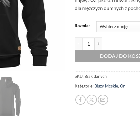
najwyższa jakość i nowoczesny
dla mężczyzn dumnych z pocho
Rozmiar
ilość Męska Patriotyczna Bluza x
DODAJ DO KOS
SKU:
Brak danych
Kategorie:
Bluzy Męskie
,
On