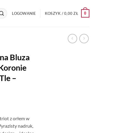
0
LOGOWANIE
KOSZYK /
0,00
ZŁ
na Bluza
 Koronie
Tle –
triot z orłem w
Wyrazisty nadruk,