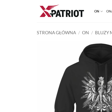
Przewiń
do
ON
ON
zawartości
STRONA GŁÓWNA
/
ON
/
BLUZY 