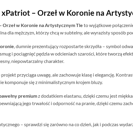
 xPatriot – Orzeł w Koronie na Artyst
 – Orzeł w Koronie na Artystycznym Tle
to wyjątkowe połączeni
a dla mężczyzn, którzy chcą w subtelny, ale wyrazisty sposób pod
koronie
, dumnie prezentujący rozpostarte skrzydła – symbol odwag
mug i pociągnięć pędzla w odcieniach szarości, które tworzą efekt 
esny, niepowtarzalny charakter.
projekt przyciąga uwagę, ale zachowuje klasę i elegancję. Kontras
nie komponuje się z minimalistycznym krojem bluzy.
i bawełny premium
z dodatkiem elastanu, dzięki czemu jest miękka
wniającą jego trwałość i odporność na pranie, dzięki czemu zac
otycznego – sprawdzi się zarówno na co dzień, jak i podczas wyda