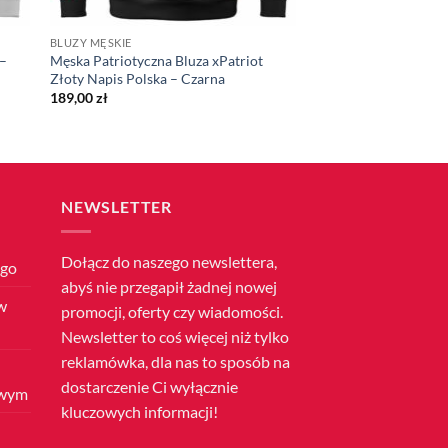
BLUZY MĘSKIE
 –
Męska Patriotyczna Bluza xPatriot
Złoty Napis Polska – Czarna
189,00
zł
NEWSLETTER
Dołącz do naszego newslettera,
ego
abyś nie przegapił żadnej nowej
w
promocji, oferty czy wiadomości.
Newsletter to coś więcej niż tylko
reklamówka, dla nas to sposób na
dostarczenie Ci wyłącznie
owym
kluczowych informacji!