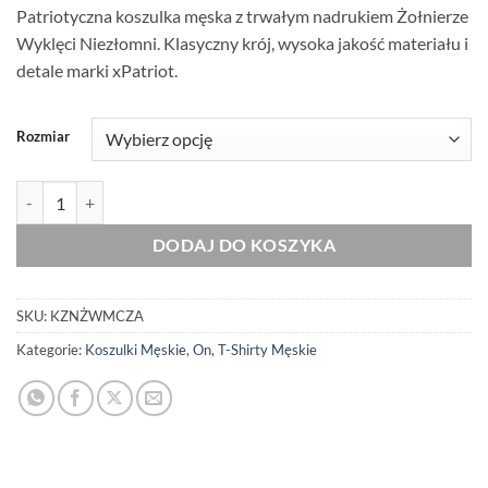
Patriotyczna koszulka męska z trwałym nadrukiem Żołnierze
Wyklęci Niezłomni. Klasyczny krój, wysoka jakość materiału i
detale marki xPatriot.
Rozmiar
ilość Męska Koszulka Patriotyczna xPatriot Żołnierze Wyklęci Niez
DODAJ DO KOSZYKA
SKU:
KZNŻWMCZA
Kategorie:
Koszulki Męskie
,
On
,
T-Shirty Męskie