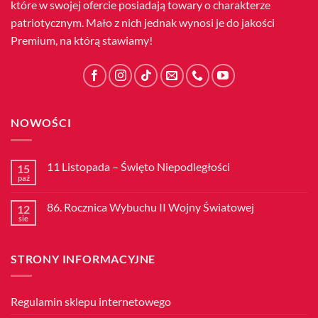
które w swojej ofercie posiadają towary o charakterze
patriotycznym. Mało z nich jednak wynosi je do jakości
Premium, na którą stawiamy!
NOWOŚCI
11 Listopada – Święto Niepodległości
15
paź
Brak
komentarzy
do
86. Rocznica Wybuchu II Wojny Światowej
12
11
Listopada
sie
Brak
–
komentarzy
Święto
do
Niepodległości
86.
STRONY INFORMACYJNE
Rocznica
Wybuchu
II
Wojny
Światowej
Regulamin sklepu internetowego