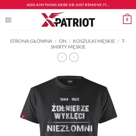
Przewiń
ADD ANYTHING HERE OR JUST REMOVE IT...
do
zawartości
0
STRONA GŁÓWNA
/
ON
/
KOSZULKI MĘSKIE
/
T-
SHIRTY MĘSKIE