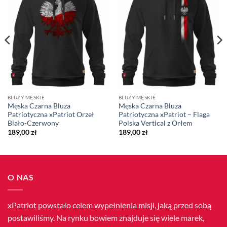
BLUZY MĘSKIE
BLUZY MĘSKIE
Męska Czarna Bluza
Męska Czarna Bluza
Patriotyczna xPatriot Orzeł
Patriotyczna xPatriot – Flaga
Biało-Czerwony
Polska Vertical z Orłem
189,00
zł
189,00
zł
O NAS
xPatriot powstało celem wypełnienia misji, jaką przed sobą
postawiliśmy. Na rynku bowiem znajduje się wiele marek,