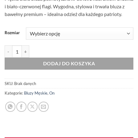
i biało-czerwonej flagi. Wygodna, stylowa i trwała bluza z
bawełny premium – idealna odzież dla każdego patrioty.
Rozmiar
ilość Męska Biała Bluza Patriotyczna xPatriot – Orzełek z Flagą
DODAJ DO KOSZYKA
SKU:
Brak danych
Kategorie:
Bluzy Męskie
,
On