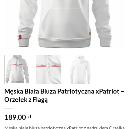
Męska Biała Bluza Patriotyczna xPatriot –
Orzełek z Flagą
189,00
zł
Męska biała bluza patriotyczna xPatriot z nadrukiem Orzełka