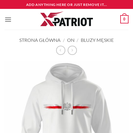
Przewiń
ADD ANYTHING HERE OR JUST REMOVE IT...
do
zawartości
0
STRONA GŁÓWNA
/
ON
/
BLUZY MĘSKIE