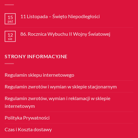
11 Listopada – Święto Niepodległości
15
paź
Brak
komentarzy
do
86. Rocznica Wybuchu II Wojny Światowej
12
11
Listopada
sie
Brak
–
komentarzy
Święto
do
Niepodległości
86.
STRONY INFORMACYJNE
Rocznica
Wybuchu
II
Wojny
Światowej
Regulamin sklepu internetowego
Regulamin zwrotów i wymian w sklepie stacjonarnym
Regulamin zwrotów, wymian i reklamacji w sklepie
internetowym
Polityka Prywatności
Czas i Koszta dostawy