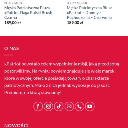
BLUZY MĘSKIE
BLUZY MĘSKIE
Męska Patriotyczna Bluza
Męska Patriotyczna Bluza
xPatriot Flaga Polski Brush
xPatriot – Dumny z
Czarna
Pochodzenia – Czerwona
189,00
zł
189,00
zł
O NAS
xPatriot powstało celem wypełnienia misji, jaką przed sobą
postawiliśmy. Na rynku bowiem znajduje się wiele marek,
które w swojej ofercie posiadają towary o charakterze
patriotycznym. Mało z nich jednak wynosi je do jakości
Premium, na którą stawiamy!
NOWOŚCI