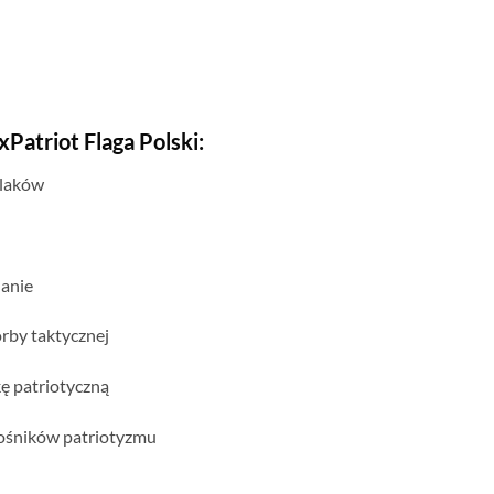
Patriot Flaga Polski:
olaków
nanie
orby taktycznej
ę patriotyczną
iłośników patriotyzmu