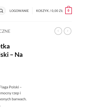
0
LOGOWANIE
KOSZYK /
0,00
ZŁ
YCZNE
etka
lski – Na
Flaga Polski –
 mocny rzep i
rwonych barwach.
.