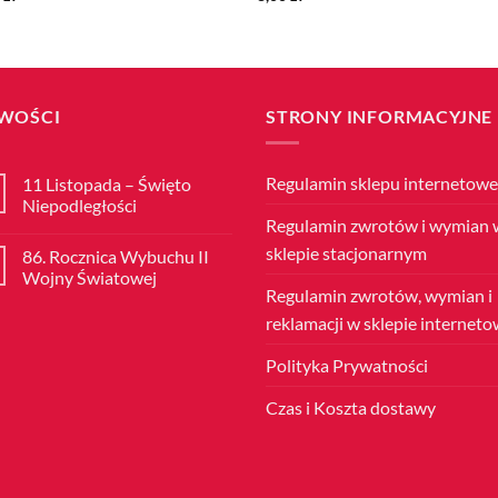
WOŚCI
STRONY INFORMACYJNE
Regulamin sklepu internetow
11 Listopada – Święto
Niepodległości
Regulamin zwrotów i wymian 
Brak
komentarzy
sklepie stacjonarnym
86. Rocznica Wybuchu II
do
11
Wojny Światowej
Listopada
Regulamin zwrotów, wymian i
–
Brak
Święto
komentarzy
reklamacji w sklepie internet
Niepodległości
do
86.
Rocznica
Polityka Prywatności
Wybuchu
II
Wojny
Czas i Koszta dostawy
Światowej