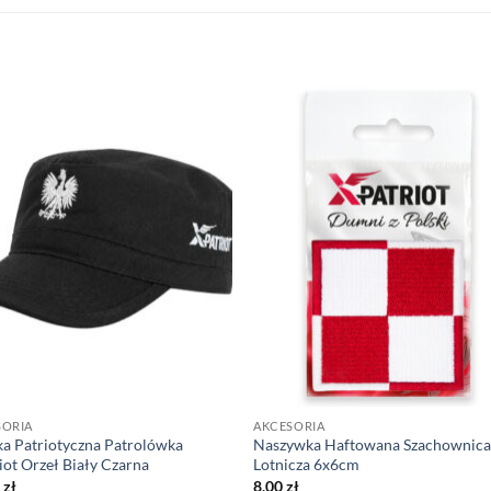
SORIA
AKCESORIA
a Patriotyczna Patrolówka
Naszywka Haftowana Szachownic
iot Orzeł Biały Czarna
Lotnicza 6x6cm
0
zł
8,00
zł