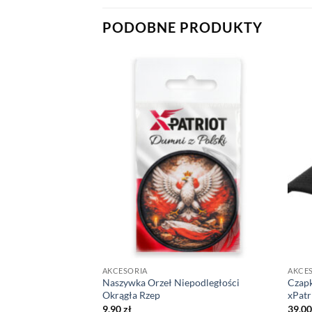
PODOBNE PRODUKTY
AKCESORIA
AKCE
a xPatriot Znak
Naszywka Orzeł Niepodległości
Czapk
 Fladze Polski –
Okrągła Rzep
xPatr
9,90
zł
39,0