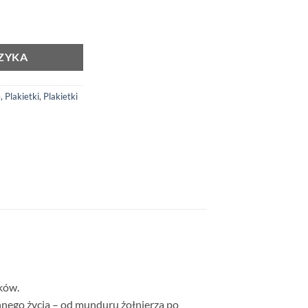
t Flaga Polski – Na Rzep
ZYKA
 Plakietki
,
Plakietki
ków.
nnego życia – od munduru żołnierza po