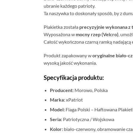
ubranie każdego patrioty.
Ta naszywka to doskonały sposób, by z dumą 
Plakietka została
precyzyjnie wykonana z 
Wyposażona w
mocny rzep (Velcro)
, umożl
Całość wykończona czarną ramką nadającą el
Produkt zapakowany w
oryginalne biało-c
wysoką jakość wykonania.
Specyfikacja produktu:
Producent:
Morowo, Polska
Marka:
xPatriot
Model:
Flaga Polski – Haftowana Plakiet
Seria:
Patriotyczna / Wojskowa
Kolor:
biało-czerwony, obramowanie cza