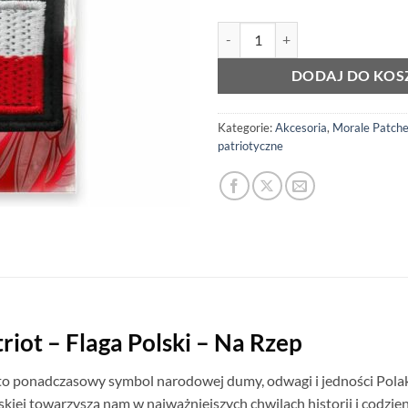
ilość Haftowana Plakietka xPatrio
DODAJ DO KOS
Kategorie:
Akcesoria
,
Morale Patche,
patriotyczne
iot – Flaga Polski – Na Rzep
to ponadczasowy symbol narodowej dumy, odwagi i jedności Pola
kiej towarzyszą nam w najważniejszych chwilach historii i codzie