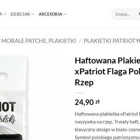
Szukaj:
A
DZIECIAK
AKCESORIA
MORALE PATCHE, PLAKIETKI
/
PLAKIETKI PATRIOT
Haftowana Plaki
xPatriot Flaga Po
Rzep
24,90
zł
Haftowana plakietka xPatriot 
naszywka na rzep. Trwały haft,
klasyczny design w biało-cze
Symbol polskiego patriotyzmu