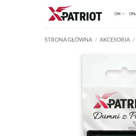
Przewiń
do
ON
ON
zawartości
STRONA GŁÓWNA
/
AKCESORIA
/