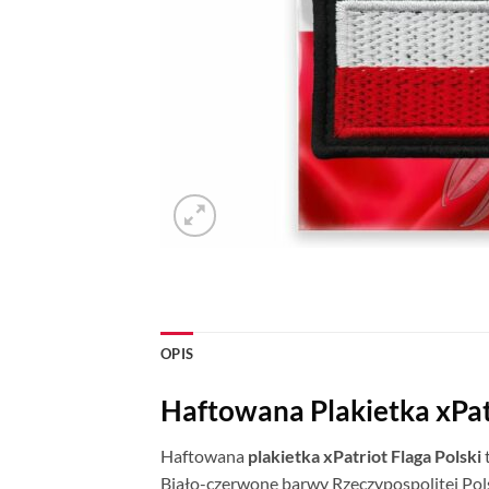
OPIS
Haftowana Plakietka xPatr
Haftowana
plakietka xPatriot Flaga Polski
Biało-czerwone barwy Rzeczypospolitej Pols