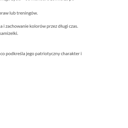
praw lub treningów.
a i zachowanie kolorów przez długi czas.
kamizelki.
, co podkreśla jego patriotyczny charakter i