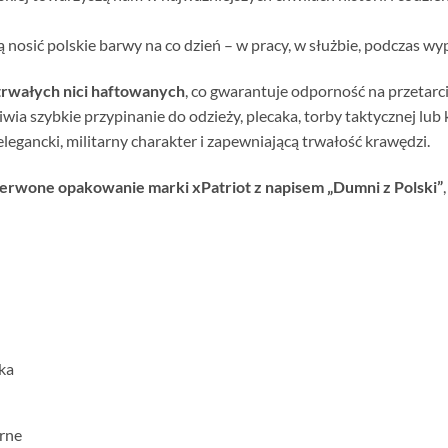
nosić polskie barwy na co dzień – w pracy, w służbie, podczas wy
trwałych nici haftowanych
, co gwarantuje odporność na przetarci
iwia szybkie przypinanie do odzieży, plecaka, torby taktycznej lub 
egancki, militarny charakter i zapewniającą trwałość krawędzi.
zerwone opakowanie marki xPatriot z napisem „Dumni z Polski”
ka
rne