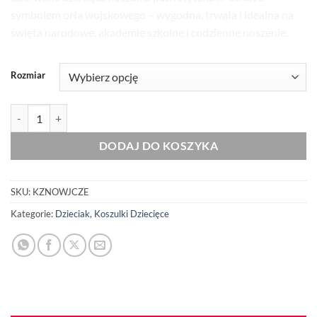
symbolem orła wojskowego – wygodna, trwała i idealna na
święta narodowe, akademie szkolne i codzienne noszenie.
Rozmiar
ilość Dziecięca Czerwona Koszulka Patriotyczna xPatriot Orzeł Woj
DODAJ DO KOSZYKA
SKU:
KZNOWJCZE
Kategorie:
Dzieciak
,
Koszulki Dziecięce