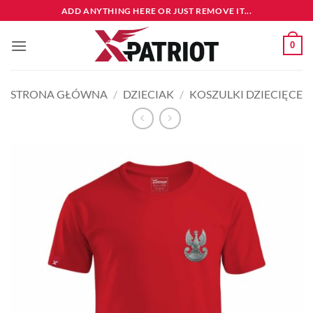
Przewiń
ADD ANYTHING HERE OR JUST REMOVE IT...
do
zawartości
0
STRONA GŁÓWNA
/
DZIECIAK
/
KOSZULKI DZIECIĘCE