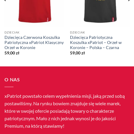
DZIECIAK
DZIECIAK
Dziecięca Czerwona Koszulka
Dziecięca Patriotyczna
Patriotyczna xPatriot Klasyczny
Koszulka xPatriot – Orzeł w
Orzeł w Koronie
Koronie – Polska – Czarna
59,00
zł
59,00
zł
O NAS
xPatriot powstało celem wypełnienia misji, jaką przed sobą
postawiliśmy. Na rynku bowiem znajduje się wiele marek,
które w swojej ofercie posiadają towary o charakterze
patriotycznym. Mało z nich jednak wynosi je do jakości
Premium, na którą stawiamy!