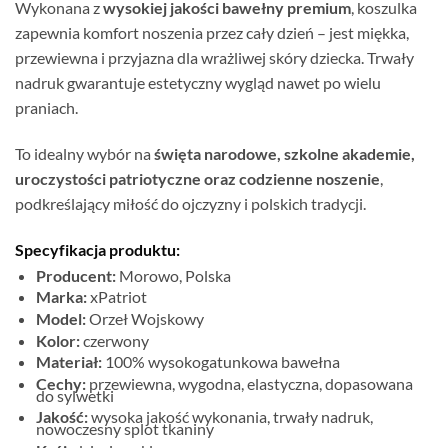
Wykonana z
wysokiej jakości bawełny premium
, koszulka
zapewnia komfort noszenia przez cały dzień – jest miękka,
przewiewna i przyjazna dla wrażliwej skóry dziecka. Trwały
nadruk gwarantuje estetyczny wygląd nawet po wielu
praniach.
To idealny wybór na
święta narodowe, szkolne akademie,
uroczystości patriotyczne oraz codzienne noszenie
,
podkreślający miłość do ojczyzny i polskich tradycji.
Specyfikacja produktu:
Producent:
Morowo, Polska
Marka:
xPatriot
Model:
Orzeł Wojskowy
Kolor:
czerwony
Materiał:
100% wysokogatunkowa bawełna
Cechy:
przewiewna, wygodna, elastyczna, dopasowana
do sylwetki
Jakość:
wysoka jakość wykonania, trwały nadruk,
nowoczesny splot tkaniny