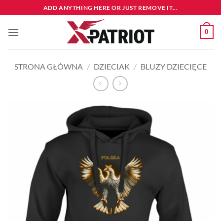
Przewiń
ADD ANYTHING HERE OR JUST REMOVE IT...
do
zawartości
0
STRONA GŁÓWNA
/
DZIECIAK
/
BLUZY DZIECIĘCE