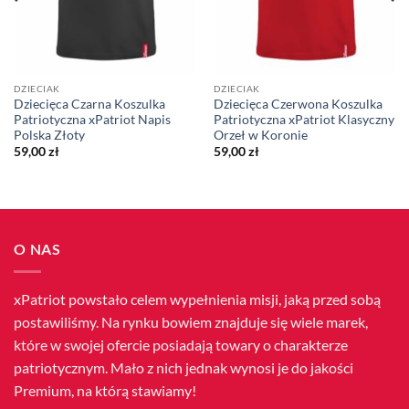
DZIECIAK
DZIECIAK
Dziecięca Czarna Koszulka
Dziecięca Czerwona Koszulka
Patriotyczna xPatriot Napis
Patriotyczna xPatriot Klasyczny
Polska Złoty
Orzeł w Koronie
59,00
zł
59,00
zł
O NAS
xPatriot powstało celem wypełnienia misji, jaką przed sobą
postawiliśmy. Na rynku bowiem znajduje się wiele marek,
które w swojej ofercie posiadają towary o charakterze
patriotycznym. Mało z nich jednak wynosi je do jakości
Premium, na którą stawiamy!