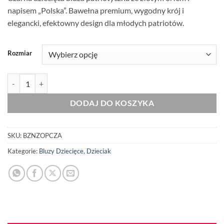
napisem „Polska”. Bawełna premium, wygodny krój i
elegancki, efektowny design dla młodych patriotów.
Rozmiar
ilość Dziecięca Bluza Patriotyczna xPatriot Złoty Orzeł Polska Czarn
DODAJ DO KOSZYKA
SKU:
BZNZOPCZA
Kategorie:
Bluzy Dziecięce
,
Dzieciak