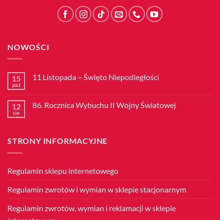
NOWOŚCI
11 Listopada – Święto Niepodległości
15
paź
Brak
komentarzy
do
86. Rocznica Wybuchu II Wojny Światowej
12
11
Listopada
sie
Brak
–
komentarzy
Święto
do
Niepodległości
86.
STRONY INFORMACYJNE
Rocznica
Wybuchu
II
Wojny
Światowej
Regulamin sklepu internetowego
Regulamin zwrotów i wymian w sklepie stacjonarnym
Regulamin zwrotów, wymian i reklamacji w sklepie