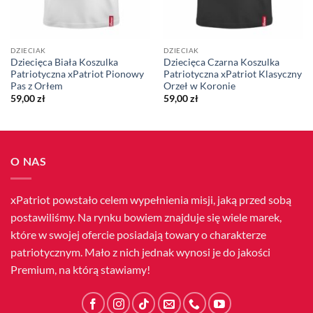
DZIECIAK
DZIECIAK
Dziecięca Biała Koszulka
Dziecięca Czarna Koszulka
Patriotyczna xPatriot Pionowy
Patriotyczna xPatriot Klasyczny
Pas z Orłem
Orzeł w Koronie
59,00
zł
59,00
zł
O NAS
xPatriot powstało celem wypełnienia misji, jaką przed sobą
postawiliśmy. Na rynku bowiem znajduje się wiele marek,
które w swojej ofercie posiadają towary o charakterze
patriotycznym. Mało z nich jednak wynosi je do jakości
Premium, na którą stawiamy!