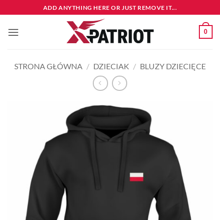
Przewiń
ADD ANYTHING HERE OR JUST REMOVE IT...
do
zawartości
0
STRONA GŁÓWNA
/
DZIECIAK
/
BLUZY DZIECIĘCE