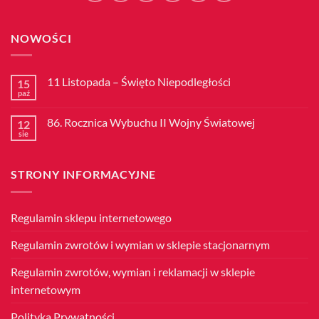
NOWOŚCI
11 Listopada – Święto Niepodległości
15
paź
Brak
komentarzy
do
86. Rocznica Wybuchu II Wojny Światowej
12
11
Listopada
sie
Brak
–
komentarzy
Święto
do
Niepodległości
86.
STRONY INFORMACYJNE
Rocznica
Wybuchu
II
Wojny
Światowej
Regulamin sklepu internetowego
Regulamin zwrotów i wymian w sklepie stacjonarnym
Regulamin zwrotów, wymian i reklamacji w sklepie
internetowym
Polityka Prywatności