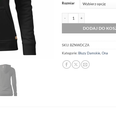
Rozmiar
ilość Damska Bluza Patriotyczna 
DODAJ DO KOS
SKU:
BZNWDCZA
Kategorie:
Bluzy Damskie
,
Ona