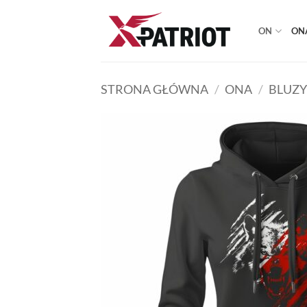
Przewiń
do
ON
ON
zawartości
STRONA GŁÓWNA
/
ONA
/
BLUZY