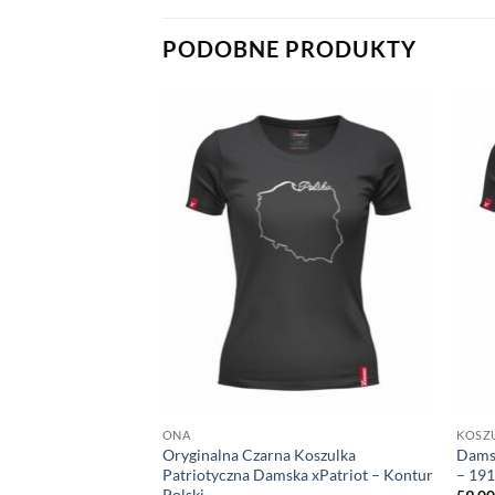
PODOBNE PRODUKTY
ONA
KOSZU
otyczna xPatriot
Oryginalna Czarna Koszulka
Damsk
Patriotyczna Damska xPatriot – Kontur
– 191
Polski