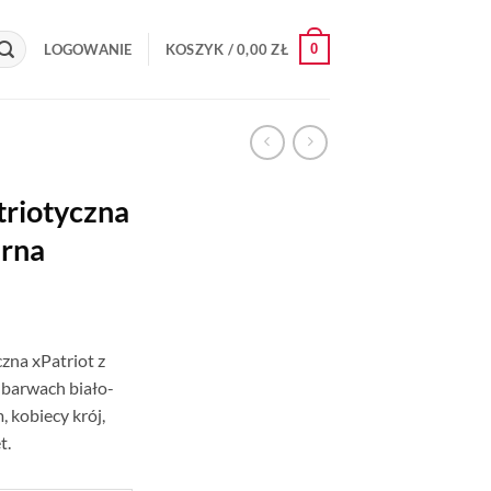
0
LOGOWANIE
KOSZYK /
0,00
ZŁ
triotyczna
arna
zna xPatriot z
barwach biało-
 kobiecy krój,
t.