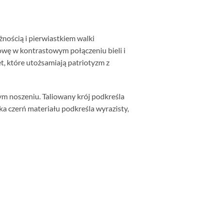
żnością i pierwiastkiem walki
łowę w kontrastowym połączeniu bieli i
t, które utożsamiają patriotyzm z
m noszeniu. Taliowany krój podkreśla
ka czerń materiału podkreśla wyrazisty,