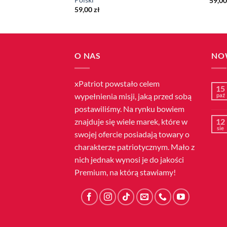
59,0
59,00
zł
O NAS
NO
xPatriot powstało celem
15
wypełnienia misji, jaką przed sobą
paź
postawiliśmy. Na rynku bowiem
znajduje się wiele marek, które w
12
sie
swojej ofercie posiadają towary o
charakterze patriotycznym. Mało z
nich jednak wynosi je do jakości
Premium, na którą stawiamy!