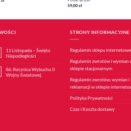
0
zł
59,00
zł
WOŚCI
STRONY INFORMACYJNE
Regulamin sklepu internetow
11 Listopada – Święto
Niepodległości
Regulamin zwrotów i wymian 
Brak
komentarzy
sklepie stacjonarnym
86. Rocznica Wybuchu II
do
11
Wojny Światowej
Listopada
Regulamin zwrotów, wymian i
–
Brak
Święto
komentarzy
reklamacji w sklepie internet
Niepodległości
do
86.
Rocznica
Polityka Prywatności
Wybuchu
II
Wojny
Czas i Koszta dostawy
Światowej