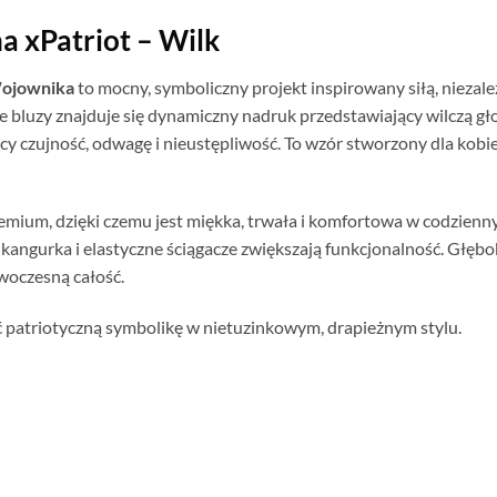
a xPatriot – Wilk
ojownika
to mocny, symboliczny projekt inspirowany siłą, niezale
ie bluzy znajduje się dynamiczny nadruk przedstawiający wilczą g
y czujność, odwagę i nieustępliwość. To wzór stworzony dla kobie
mium, dzięki czemu jest miękka, trwała i komfortowa w codzienny
 kangurka i elastyczne ściągacze zwiększają funkcjonalność. Głębo
woczesną całość.
ić patriotyczną symbolikę w nietuzinkowym, drapieżnym stylu.