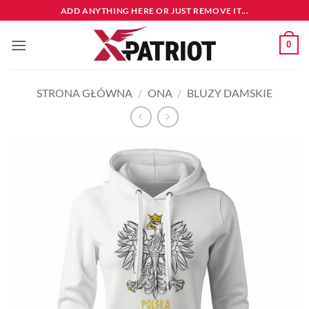
Przewiń
ADD ANYTHING HERE OR JUST REMOVE IT...
do
zawartości
0
STRONA GŁÓWNA
/
ONA
/
BLUZY DAMSKIE