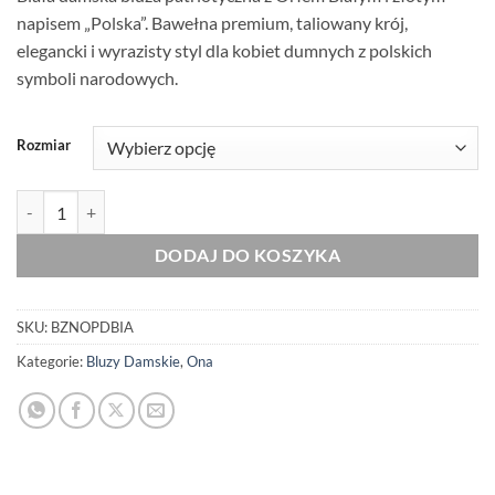
napisem „Polska”. Bawełna premium, taliowany krój,
elegancki i wyrazisty styl dla kobiet dumnych z polskich
symboli narodowych.
Rozmiar
ilość Damska Bluza Patriotyczna xPatriot – Orzeł Biały Polska – Biała
DODAJ DO KOSZYKA
SKU:
BZNOPDBIA
Kategorie:
Bluzy Damskie
,
Ona