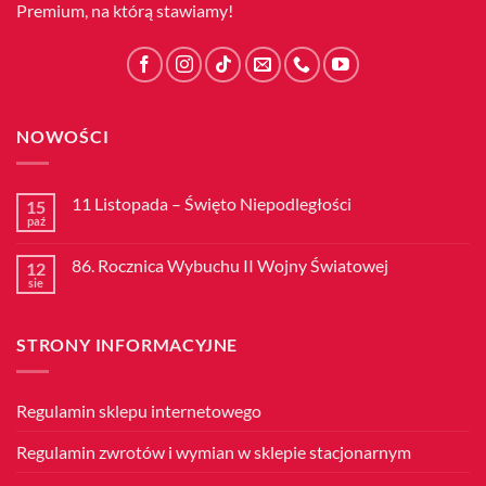
Premium, na którą stawiamy!
NOWOŚCI
11 Listopada – Święto Niepodległości
15
paź
Brak
komentarzy
do
86. Rocznica Wybuchu II Wojny Światowej
12
11
Listopada
sie
Brak
–
komentarzy
Święto
do
Niepodległości
86.
STRONY INFORMACYJNE
Rocznica
Wybuchu
II
Wojny
Światowej
Regulamin sklepu internetowego
Regulamin zwrotów i wymian w sklepie stacjonarnym