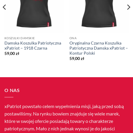
KOSZULKI DAMSKIE
ONA
Damska Koszulka Patriotyczna
Oryginalna Czarna Koszulka
xPatriot – 1918 Czarna
Patriotyczna Damska xPatriot –
Kontur Polski
59,00
zł
59,00
zł
O NAS
xPatriot powstało celem wypełnienia misji, jaką przed sobą
postawiliśmy. Na rynku bowiem znajduje się wiele marek,
które w swojej ofercie posiadają towary o charakterze
patriotycznym. Mało z nich jednak wynosi je do jakości