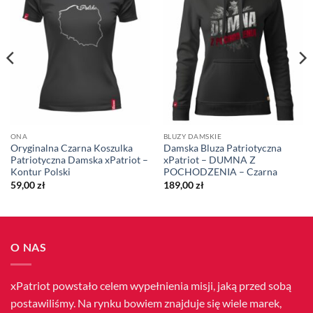
ONA
BLUZY DAMSKIE
Oryginalna Czarna Koszulka
Damska Bluza Patriotyczna
Patriotyczna Damska xPatriot –
xPatriot – DUMNA Z
Kontur Polski
POCHODZENIA – Czarna
59,00
zł
189,00
zł
O NAS
xPatriot powstało celem wypełnienia misji, jaką przed sobą
postawiliśmy. Na rynku bowiem znajduje się wiele marek,