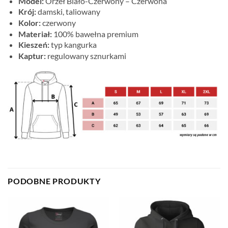
Model:
Orzeł Biało-Czerwony – Czerwona
Krój:
damski, taliowany
Kolor:
czerwony
Materiał:
100% bawełna premium
Kieszeń:
typ kangurka
Kaptur:
regulowany sznurkami
PODOBNE PRODUKTY