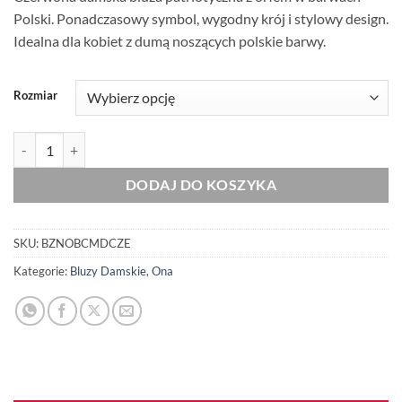
Polski. Ponadczasowy symbol, wygodny krój i stylowy design.
Idealna dla kobiet z dumą noszących polskie barwy.
Rozmiar
ilość Damska Bluza Patriotyczna Czerwona xPatriot Orzeł Biało-Cze
DODAJ DO KOSZYKA
SKU:
BZNOBCMDCZE
Kategorie:
Bluzy Damskie
,
Ona