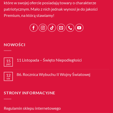
które w swojej ofercie posiadają towary o charakterze
patriotycznym. Mało z nich jednak wynosi je do jakości
Premium, na którą stawiamy!
NOWOŚCI
11 Listopada – Święto Niepodległości
15
paź
Brak
komentarzy
do
86. Rocznica Wybuchu II Wojny Światowej
12
11
Listopada
sie
Brak
–
komentarzy
Święto
do
Niepodległości
86.
STRONY INFORMACYJNE
Rocznica
Wybuchu
II
Wojny
Światowej
Regulamin sklepu internetowego