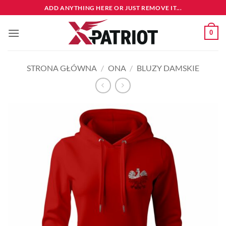
Przewiń
ADD ANYTHING HERE OR JUST REMOVE IT...
do
zawartości
0
STRONA GŁÓWNA
/
ONA
/
BLUZY DAMSKIE