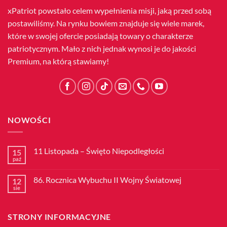
xPatriot powstało celem wypełnienia misji, jaką przed sobą
postawiliśmy. Na rynku bowiem znajduje się wiele marek,
które w swojej ofercie posiadają towary o charakterze
patriotycznym. Mało z nich jednak wynosi je do jakości
Premium, na którą stawiamy!
NOWOŚCI
11 Listopada – Święto Niepodległości
15
paź
Brak
komentarzy
do
86. Rocznica Wybuchu II Wojny Światowej
12
11
Listopada
sie
Brak
–
komentarzy
Święto
do
Niepodległości
86.
STRONY INFORMACYJNE
Rocznica
Wybuchu